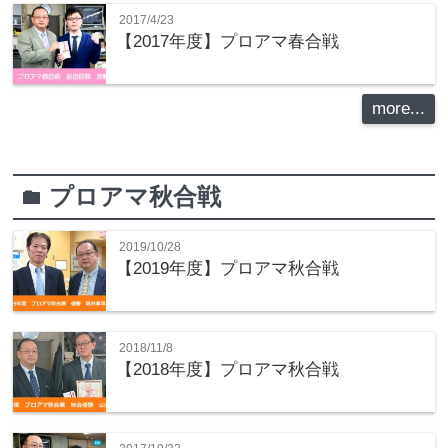
2017/4/23
【2017年度】プロアマ春合戦
more...
プロアマ秋合戦
folder
2019/10/28
【2019年度】プロアマ秋合戦
2018/11/8
【2018年度】プロアマ秋合戦