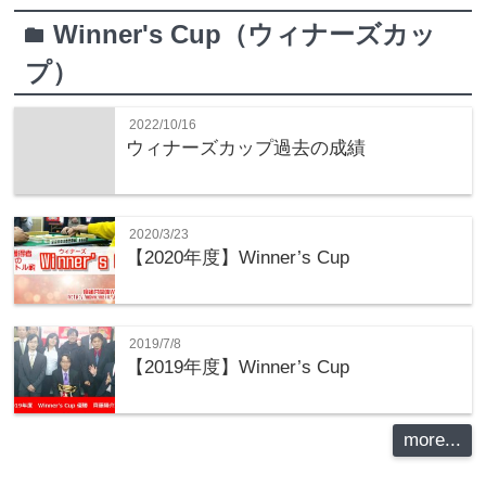
Winner's Cup（ウィナーズカッ
folder
プ）
2022/10/16
ウィナーズカップ過去の成績
2020/3/23
【2020年度】Winner’s Cup
2019/7/8
【2019年度】Winner’s Cup
more...