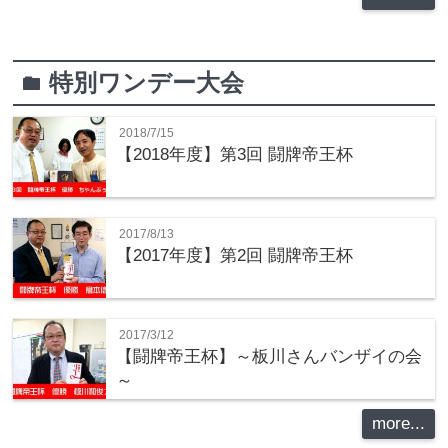
特別ワンデー大会
folder
2018/7/15
【2018年度】第3回 闘牌帝王杯
2017/8/13
【2017年度】第2回 闘牌帝王杯
2017/3/12
【闘牌帝王杯】～板川さんバンザイの会
～
more...