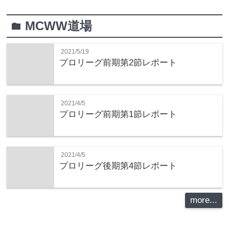
MCWW道場
folder
2021/5/19
プロリーグ前期第2節レポート
2021/4/5
プロリーグ前期第1節レポート
2021/4/5
プロリーグ後期第4節レポート
more...