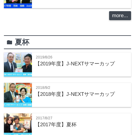
more...
夏杯
folder
2019/8/26
【2019年度】J-NEXTサマーカップ
2018/9/2
【2018年度】J-NEXTサマーカップ
2017/8/27
【2017年度】夏杯