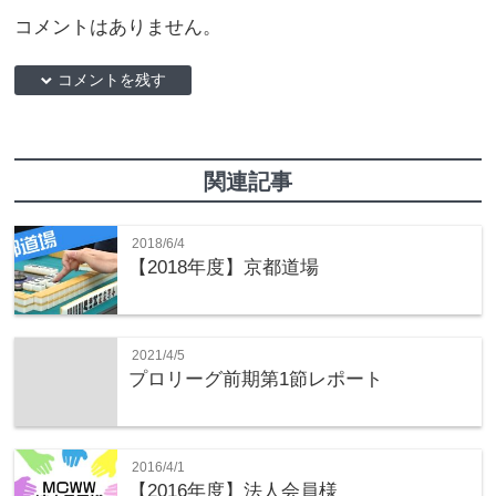
コメントはありません。
down コメントを残す
関連記事
2018/6/4
【2018年度】京都道場
2021/4/5
プロリーグ前期第1節レポート
2016/4/1
【2016年度】法人会員様