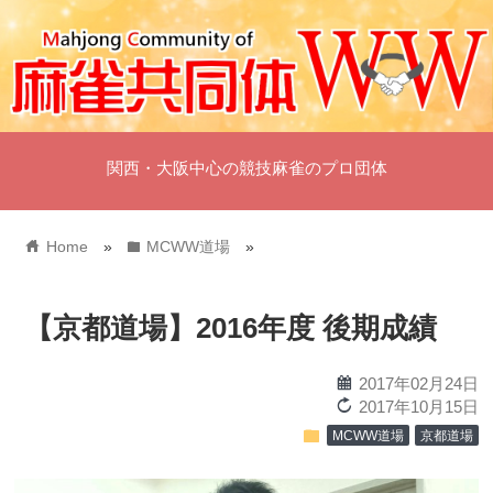
関西・大阪中心の競技麻雀のプロ団体
home
folder
Home
»
MCWW道場
»
【京都道場】2016年度 後期成績
calendar
2017年02月24日
reload
2017年10月15日
folder
MCWW道場
京都道場