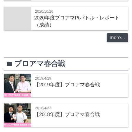
2020/10/26
2020年度プロアマPtバトル・レポート
（成績）
more...
プロアマ春合戦
folder
2019/4/29
【2019年度】プロアマ春合戦
2018/4/23
【2018年度】プロアマ春合戦