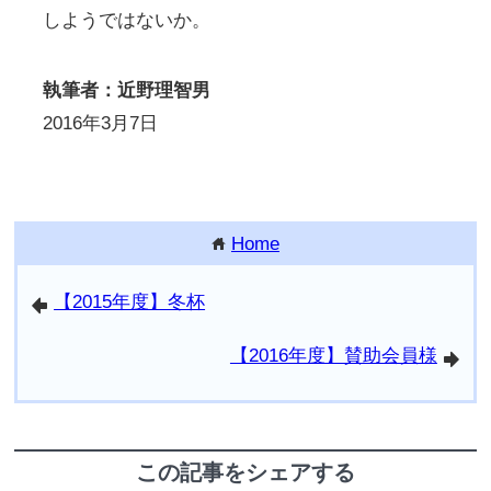
しようではないか。
執筆者：近野理智男
2016年3月7日
Home
home
【2015年度】冬杯
arrowleft
【2016年度】賛助会員様
arrowright
この記事をシェアする