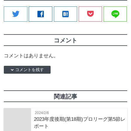
line
twitter
facebook
hatenabookmark
コメント
コメントはありません。
down コメントを残す
関連記事
2024/2/8
2023年度後期(第18期)プロリーグ第5節レ
ポート