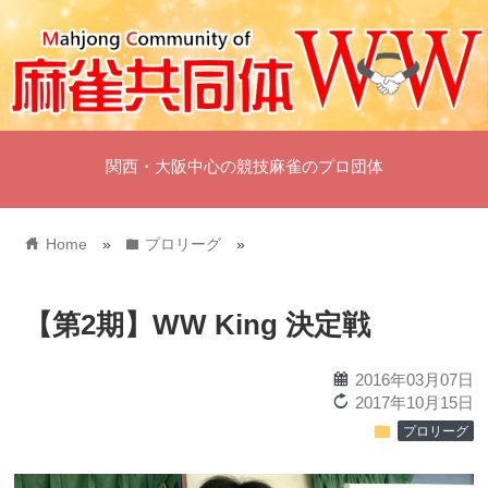
関西・大阪中心の競技麻雀のプロ団体
home
folder
Home
»
プロリーグ
»
【第2期】WW King 決定戦
calendar
2016年03月07日
reload
2017年10月15日
folder
プロリーグ