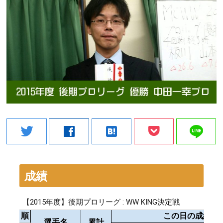
line
twitter
facebook
hatenabookmark
成績