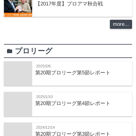
【2017年度】プロアマ秋合戦
more...
プロリーグ
folder
2025/2/6
第20期プロリーグ第5節レポート
2025/1/10
第20期プロリーグ第4節レポート
2024/12/14
第20期プロリーグ第3節レポート