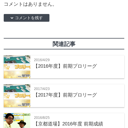
コメントはありません。
down コメントを残す
関連記事
2016/4/29
【2016年度】前期プロリーグ
2017/4/23
【2017年度】前期プロリーグ
2016/8/25
【京都道場】2016年度 前期成績