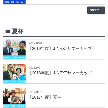
more...
夏杯
folder
2019/8/26
【2019年度】J-NEXTサマーカップ
2018/9/2
【2018年度】J-NEXTサマーカップ
2017/8/27
【2017年度】夏杯