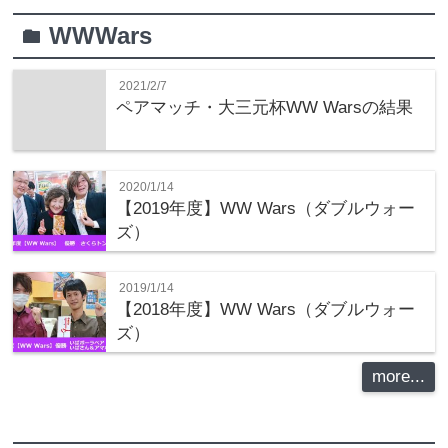
WWWars
folder
2021/2/7
ペアマッチ・大三元杯WW Warsの結果
2020/1/14
【2019年度】WW Wars（ダブルウォー
ズ）
2019/1/14
【2018年度】WW Wars（ダブルウォー
ズ）
more...