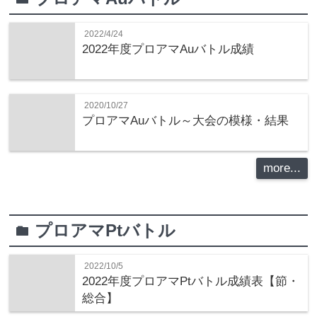
2022/4/24
2022年度プロアマAuバトル成績
2020/10/27
プロアマAuバトル～大会の模様・結果
more...
プロアマPtバトル
folder
2022/10/5
2022年度プロアマPtバトル成績表【節・
総合】