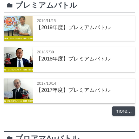
プレミアムバトル
folder
2019/11/25
【2019年度】プレミアムバトル
2018/7/30
【2018年度】プレミアムバトル
2017/10/14
【2017年度】プレミアムバトル
more...
プロアマAuバトル
folder