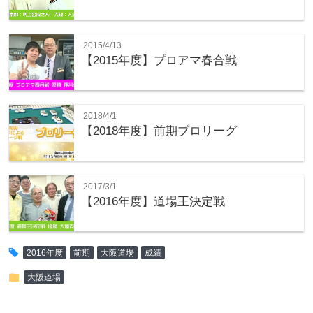
2015/4/13
【2015年度】プロアマ春合戦
2018/4/1
【2018年度】前期プロリーグ
2017/3/1
【2016年度】道場王決定戦
tag
2016年度
前期
大阪道場
成績
folder
大阪道場