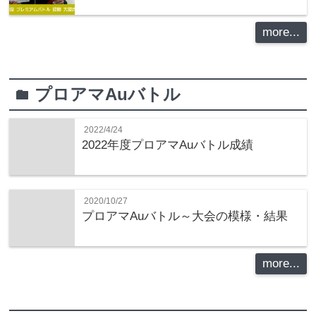
more...
プロアマAuバトル
folder
2022/4/24
2022年度プロアマAuバトル成績
2020/10/27
プロアマAuバトル～大会の模様・結果
more...