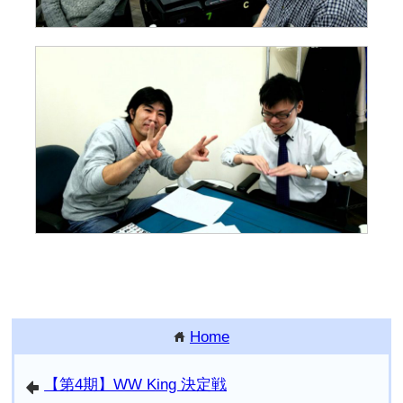
Home
home
【第4期】WW King 決定戦
arrowleft