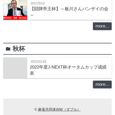
2017/3/12
【闘牌帝王杯】～板川さんバンザイの会
～
more...
秋杯
folder
2022/11/18
2022年度J-NEXT杯オータムカップ成績
表
more...
©
麻雀共同体WW（ダブル）