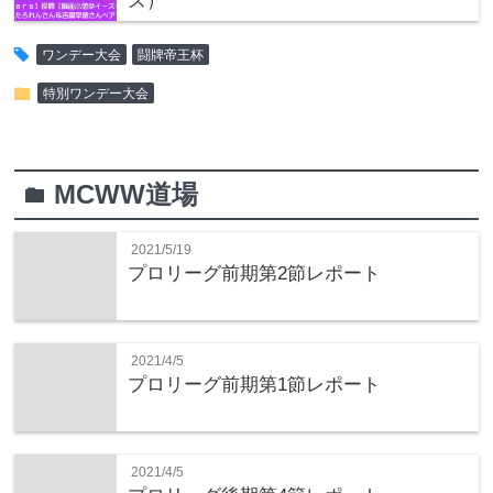
ズ）
tag
ワンデー大会
闘牌帝王杯
folder
特別ワンデー大会
MCWW道場
folder
2021/5/19
プロリーグ前期第2節レポート
2021/4/5
プロリーグ前期第1節レポート
2021/4/5