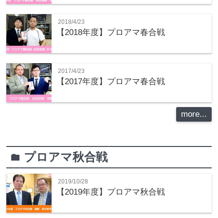
2018/4/23
【2018年度】プロアマ春合戦
2017/4/23
【2017年度】プロアマ春合戦
more...
プロアマ秋合戦
folder
2019/10/28
【2019年度】プロアマ秋合戦