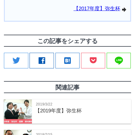
【2017年度】弥生杯
arrowright
この記事をシェアする
line
twitter
facebook
hatenabookmark
関連記事
2019/3/22
【2019年度】弥生杯
2018/7/15