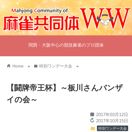
関西・大阪中心の競技麻雀のプロ団体
home
folder
Home
»
特別ワンデー大会
»
【闘牌帝王杯】～板川さんバンザ
イの会～
calendar
2017年03月12日
reload
2017年10月15日
folder
特別ワンデー大会