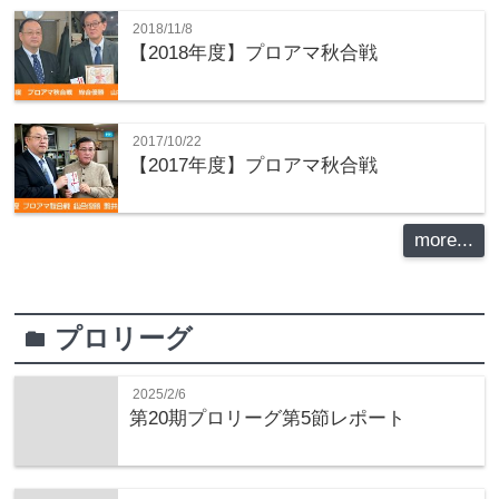
2018/11/8
【2018年度】プロアマ秋合戦
2017/10/22
【2017年度】プロアマ秋合戦
more...
プロリーグ
folder
2025/2/6
第20期プロリーグ第5節レポート