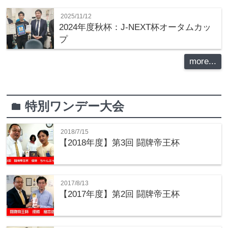
2025/11/12
2024年度秋杯：J-NEXT杯オータムカッ
プ
more...
特別ワンデー大会
folder
2018/7/15
【2018年度】第3回 闘牌帝王杯
2017/8/13
【2017年度】第2回 闘牌帝王杯