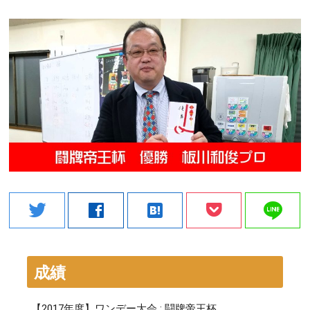
line
twitter
facebook
hatenabookmark
成績