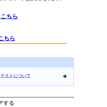
はこちら
こちら
ロテストについて
arrowright
アする