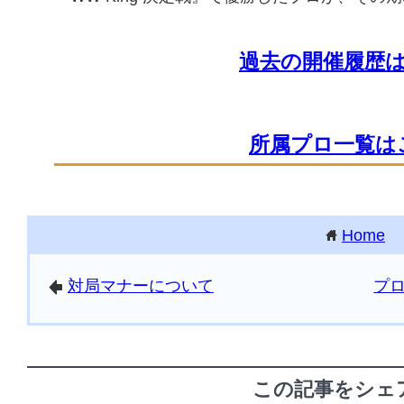
過去の開催履歴
所属プロ一覧は
Home
home
対局マナーについて
プ
arrowleft
この記事をシェ