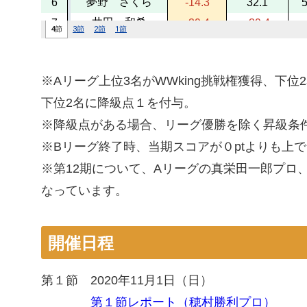
※Aリーグ上位3名がWWking挑戦権獲得、下位
下位2名に降級点１を付与。
※降級点がある場合、リーグ優勝を除く昇級条
※Bリーグ終了時、当期スコアが０ptよりも上
※第12期について、Aリーグの真栄田一郎プロ
なっています。
開催日程
第１節 2020年11月1日（日）
第１節レポート（穂村勝利プロ）