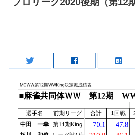
プロリーグ2020後期（第12
twitter
facebook
hatenabookmark