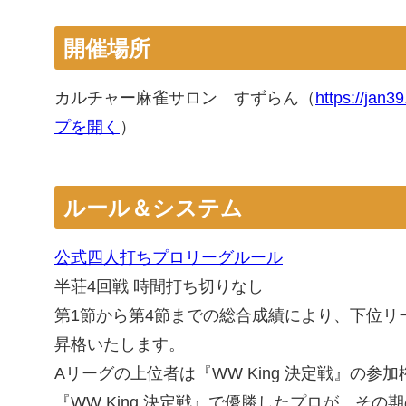
開催場所
カルチャー麻雀サロン すずらん（
https://jan3
プを開く
）
ルール＆システム
公式四人打ちプロリーグルール
半荘4回戦 時間打ち切りなし
第1節から第4節までの総合成績により、下位リ
昇格いたします。
Aリーグの上位者は『WW King 決定戦』の参
『WW King 決定戦』で優勝したプロが、そ