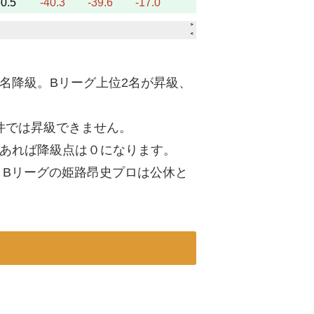
2名降級。Bリーグ上位2名が昇級、
件では昇級できません。
であれば降級点は０になります。
、Bリーグの姫路昂史プロは公休と