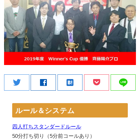
line
twitter
facebook
hatenabookmark
ルール＆システム
四人打ちスタンダードルール
50分打ち切り（5分前コールあり）