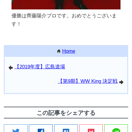
優勝は齊藤陽介プロです。おめでとうございま
す！
Home
home
【2019年度】広島道場
arrowleft
【第9期】WW King 決定戦
arrowright
この記事をシェアする
line
twitter
facebook
hatenabookmark