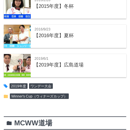
2016/2/28
【2015年度】冬杯
2016/9/23
【2016年度】夏杯
2019/6/1
【2019年度】広島道場
tag
2019年度
ワンデー大会
folder
Winner's Cup（ウィナーズカップ）
MCWW道場
folder