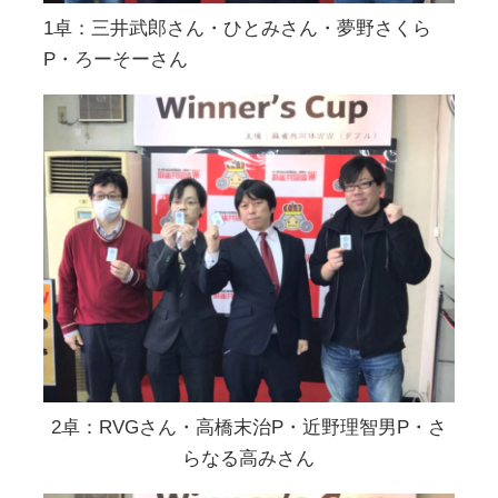
1卓：三井武郎さん・ひとみさん・夢野さくら
P・ろーそーさん
2卓：RVGさん・高橋末治P・近野理智男P・さ
らなる高みさん