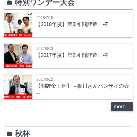
特別ワンデー大会
folder
2018/7/15
【2018年度】第3回 闘牌帝王杯
2017/8/13
【2017年度】第2回 闘牌帝王杯
2017/3/12
【闘牌帝王杯】～板川さんバンザイの会
～
more...
秋杯
folder