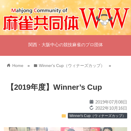
関西・大阪中心の競技麻雀のプロ団体
home
folder
Home
»
Winner's Cup（ウィナーズカップ）
»
【2019年度】Winner’s Cup
calendar
2019年07月08日
reload
2022年10月16日
folder
Winner's Cup（ウィナーズカップ）