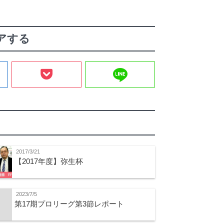
アする
line
2017/3/21
【2017年度】弥生杯
2023/7/5
第17期プロリーグ第3節レポート