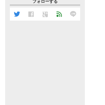
フォローする
line
twitter
facebook
google
feed