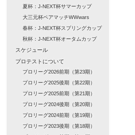
夏杯：J-NEXT杯サマーカップ
大三元杯ペアマッチWWwars
春杯：J-NEXT杯スプリングカップ
秋杯：J-NEXT杯オータムカップ
スケジュール
プロテストについて
プロリーグ2026前期（第23期）
プロリーグ2025後期（第22期）
プロリーグ2025前期（第21期）
プロリーグ2024後期（第20期）
プロリーグ2024前期（第19期）
プロリーグ2023後期（第18期）