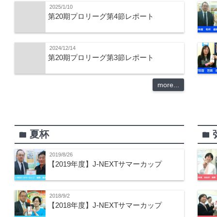
2025/1/10
第20期プロリーグ第4節レポート
2024/12/14
第20期プロリーグ第3節レポート
more...
夏杯
folder
folder
2019/8/26
【2019年度】J-NEXTサマーカップ
2018/9/2
【2018年度】J-NEXTサマーカップ