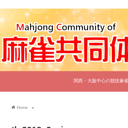
関西・大阪中心の競技麻
home
Home
»