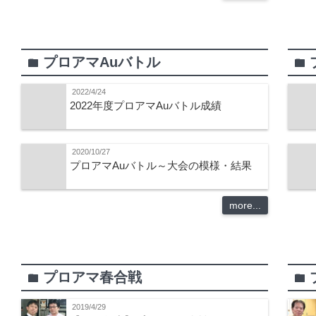
プロアマAuバトル
folder
folder
2022/4/24
2022年度プロアマAuバトル成績
2020/10/27
プロアマAuバトル～大会の模様・結果
more...
プロアマ春合戦
folder
folder
2019/4/29