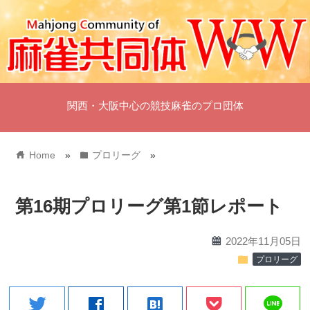
関西・大阪中心の競技麻雀のプロ団体
home
folder
Home
»
プロリーグ
»
第16期プロリーグ第1節レポート
calendar
2022年11月05日
folder
プロリーグ
line
twitter
facebook
hatenabookmark