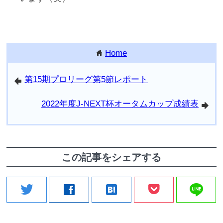
Home
home
第15期プロリーグ第5節レポート
arrowleft
2022年度J-NEXT杯オータムカップ成績表
arrowright
この記事をシェアする
line
twitter
facebook
hatenabookmark