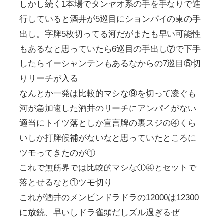
しかし続く1本場でタンヤオ系の手を手なりで進
行していると酒井が5巡目にションパイの東の手
出し。字牌5枚切ってる河だがまたも早い可能性
もあるなと思っていたら6巡目の手出し⑦で下手
したらイーシャンテンもあるなからの7巡目⑤切
りリーチが入る
なんとか一発は比較的マシな⑨を切って凌ぐも
河が急加速した酒井のリーチにアンパイがない
適当にトイツ落としか宣言牌の裏スジの④くら
いしか打牌候補がないなと思っていたところに
ツモってきたのが①
これで無筋界では比較的マシな①④とセットで
落とせるなと①ツモ切り
これが酒井のメンピンドラドラの12000は12300
に放銃、早いしドラ雀頭だしズル過ぎるぜ