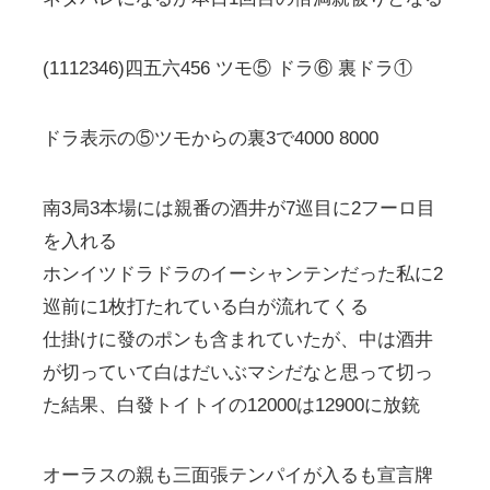
(1112346)四五六456 ツモ⑤ ドラ⑥ 裏ドラ①
ドラ表示の⑤ツモからの裏3で4000 8000
南3局3本場には親番の酒井が7巡目に2フーロ目
を入れる
ホンイツドラドラのイーシャンテンだった私に2
巡前に1枚打たれている白が流れてくる
仕掛けに發のポンも含まれていたが、中は酒井
が切っていて白はだいぶマシだなと思って切っ
た結果、白發トイトイの12000は12900に放銃
オーラスの親も三面張テンパイが入るも宣言牌