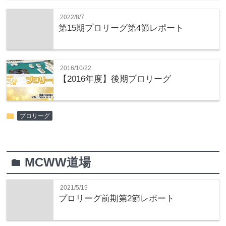
2022/8/7
第15期プロリーグ第4節レポート
2016/10/22
【2016年度】後期プロリーグ
folder
プロリーグ
MCWW道場
folder
2021/5/19
プロリーグ前期第2節レポート