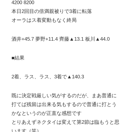
4200 8200
本日2回目の倍満親被りで3着に転落
オーラはス着変動もなく終局
酒井+45.7 夢野+11.4 齊藤▲13.1 板川▲44.0
■結果
2着、ラス、ラス、3着で▲140.3
既に決定戦厳しい気がするのだが、まあ普通に
打てば残留は出来る気もするので普通に打とう
かなというのが正直な感想です
とりあえずネクタイは変えて第2節は臨もうと思
います（笑）