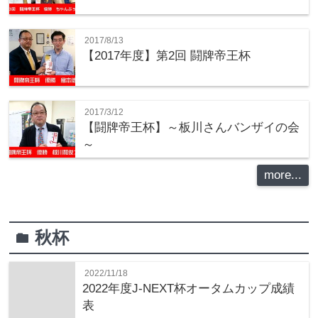
2017/8/13
【2017年度】第2回 闘牌帝王杯
2017/3/12
【闘牌帝王杯】～板川さんバンザイの会
～
more...
秋杯
folder
2022/11/18
2022年度J-NEXT杯オータムカップ成績
表