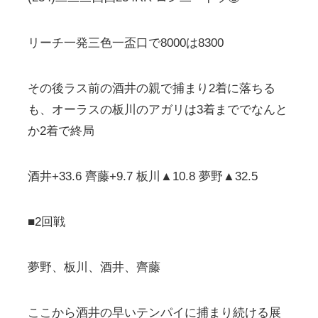
リーチ一発三色一盃口で8000は8300
その後ラス前の酒井の親で捕まり2着に落ちる
も、オーラスの板川のアガリは3着まででなんと
か2着で終局
酒井+33.6 齊藤+9.7 板川▲10.8 夢野▲32.5
■2回戦
夢野、板川、酒井、齊藤
ここから酒井の早いテンパイに捕まり続ける展