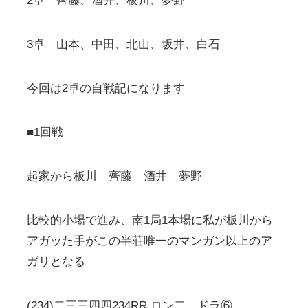
2卓 齊藤、酒井、板川、夢野
3卓 山本、中田、北山、坂井、白石
今回は2卓の自戦記になります
■1回戦
起家から板川 齊藤 酒井 夢野
比較的小場で進み、南1局1本場に私が板川から
アガッた手がこの半荘唯一のマンガン以上のア
ガリとなる
(234)二三三四四234RR ロン二 ドラ⑥