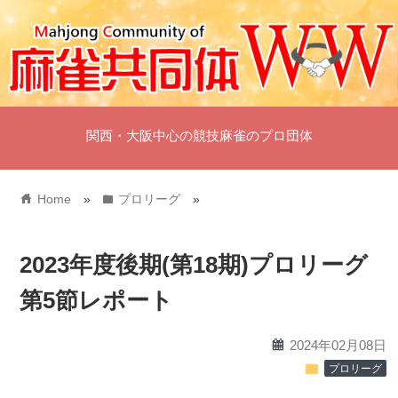
関西・大阪中心の競技麻雀のプロ団体
home
folder
Home
»
プロリーグ
»
2023年度後期(第18期)プロリーグ
第5節レポート
calendar
2024年02月08日
folder
プロリーグ