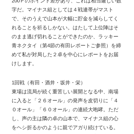
200Ｐのポイント差があり、これは相当厳しい数
字だ。マイナス組としては４戦連帯がマスト
で、そのうえで山本が大幅に貯金を減らしてく
れることを祈るしかない。はたして上位陣はそ
のまま逃げ切れることができたのか、ラッキー
青ネクタイ（第4節の有田レポートご参照）を締
めて私が対局した２卓を中心にレポートをお届
けします。
1回戦（有田・酒井・坂井・栄）
東場は流局が続く重苦しい展開となる中、南場
に入ると「２６オール」の発声を皮切りに「４
０オール」「６０オール」の連続大咆哮。ただ
し、声の主は隣の卓の山本で、マイナス組の心
をヘシ折るかのように親でアガり続けている。