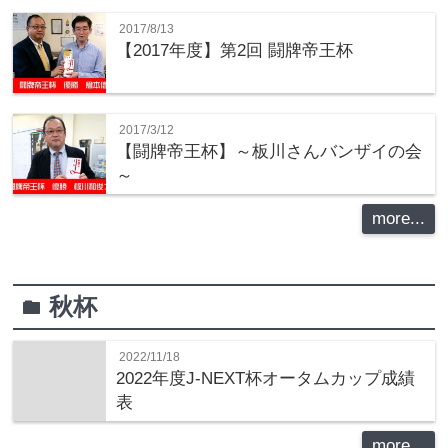
2017/8/13
【2017年度】第2回 闘牌帝王杯
2017/3/12
【闘牌帝王杯】～板川さんバンザイの会
～
more...
秋杯
folder
2022/11/18
2022年度J-NEXT杯オータムカップ成績
表
more...