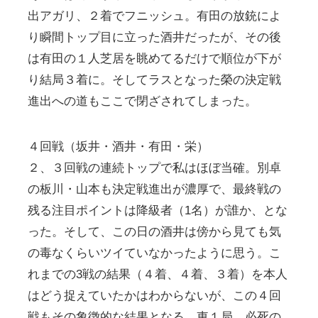
出アガリ、２着でフニッシュ。有田の放銃によ
り瞬間トップ目に立った酒井だったが、その後
は有田の１人芝居を眺めてるだけで順位が下が
り結局３着に。そしてラスとなった榮の決定戦
進出への道もここで閉ざされてしまった。
４回戦（坂井・酒井・有田・栄）
２、３回戦の連続トップで私はほぼ当確。別卓
の板川・山本も決定戦進出が濃厚で、最終戦の
残る注目ポイントは降級者（1名）が誰か、とな
った。そして、この日の酒井は傍から見ても気
の毒なくらいツイていなかったように思う。こ
れまでの3戦の結果（４着、４着、３着）を本人
はどう捉えていたかはわからないが、この４回
戦もその象徴的な結果となる。東１局、必死の