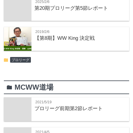
2025/2/6
第20期プロリーグ第5節レポート
2019/2/6
【第8期】WW King 決定戦
folder
プロリーグ
MCWW道場
folder
2021/5/19
プロリーグ前期第2節レポート
2021/4/5