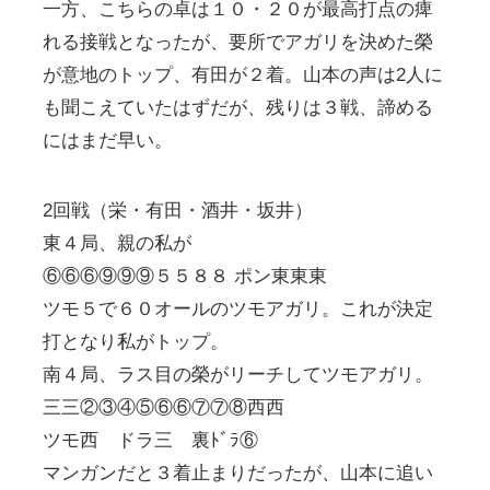
一方、こちらの卓は１０・２０が最高打点の痺
れる接戦となったが、要所でアガリを決めた榮
が意地のトップ、有田が２着。山本の声は2人に
も聞こえていたはずだが、残りは３戦、諦める
にはまだ早い。
2回戦（栄・有田・酒井・坂井）
東４局、親の私が
⑥⑥⑥⑨⑨⑨５５８８ ポン東東東
ツモ５で６０オールのツモアガリ。これが決定
打となり私がトップ。
南４局、ラス目の榮がリーチしてツモアガリ。
三三②③④⑤⑥⑥⑦⑦⑧西西
ツモ西 ドラ三 裏ﾄﾞﾗ⑥
マンガンだと３着止まりだったが、山本に追い