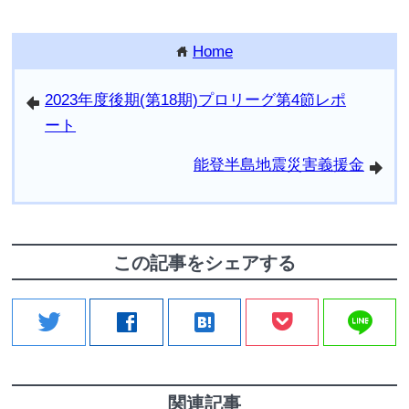
Home
home
2023年度後期(第18期)プロリーグ第4節レポ
arrowleft
ート
能登半島地震災害義援金
arrowright
この記事をシェアする
line
twitter
facebook
hatenabookmark
関連記事