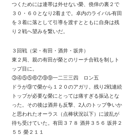
つくためには連帯は外せない榮、僥倖の裏２で
３０・６０となり2着まで。卓内のライバル有田
を３着に落として引導を渡すとともに自身は残
り２戦へ望みを繋いだ。
３回戦（栄・有田・酒井・坂井）
東２局、親の有田が榮とのリーチ合戦を制しト
ップ目に。
③④⑤⑤⑥⑦⑨⑨一二三三四 ロン五
ドラが⑨で榮から１２０のアガリ。残り2戦連続
トップが必要な榮にとっては痛すぎる振込とな
った。その後は酒井も反撃、2人のトップ争いか
と思われたオーラス（点棒状況以下）に波乱が
待ち受けていた。有田３７８ 酒井３５６ 坂井２
５５ 榮２１１