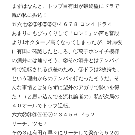
まずはなんと、トップ目有田が最終盤にドラで
親の私に振込！
五六七②③④⑤⑥⑦４６７８ ロン４ ドラ４
あまりにもびっくりして「ロン！」の声も普段
より1オクターブ高くなってしまったが、対局後
に有田に確認したところ、①萬子ホンイチ模様
の酒井には通りそう、②その酒井とはテンパイ
料で逆転される点差のため、③ドラは2枚持ち、
という理由からのテンパイ打だったそうだ。そ
んな事情とは知らずに望外のアガリで勢いを得
た！（と思い込んでる流れ論者の）私が次局の
４０オールでトップ逆転。
六六②③④⑤⑥⑦２３４５６ ドラ２
リーチ、ツモ７
その３は有田が早々にリーチして榮から５２の