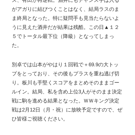
ス、有田が再逆転。酒井にもチャンス手は入る
がアガりに結びつくことはなく、結局ラスのま
ま終局となった。特に疑問手も見当たらないよ
うに見えた酒井だが結果は残酷。この日▲１２
５でトータル最下位（降級）となってしまっ
た。
別卓では山本がやはり１回戦で＋69.9の大トッ
プをとっており、その後もプラスを重ね逃げ切
り。板川も手堅くスコアをまとめそのままゴー
ルイン。結局、私を含め上位3人がそのまま決定
戦に駒を進める結果となった。ＷＷキング決定
戦は2月12日（月・祝）に放映予定ですので、ぜ
ひ皆様ご視聴ください。