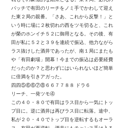
パッチで有田のリーチをノミ手でかわして迎え
た東２局の親番。「さあ、これから反撃！」と
いう時に場に２枚切れの西をツモ切ると、これ
が榮のホンイチ５２に御用となる。その後、有
田が私に５２と３９を連続で振込、他力ながら
ラス抜けした酒井であったが、南１局にまたも
や「有田劇場」開幕！今までの振込は必要経費
だったのか？と思わずにはいられないほど簡単
に倍満を引きアガった。
四四⑤⑥⑥⑦⑧６６７７８８ ドラ６
リーチ、一発ツモ④
この４０・８０で有田はラス目から一気にトッ
プ目に。逆に酒井は再びラス目に転落。途中、
私が２０・４０でトップ目を逆転するもオーラ