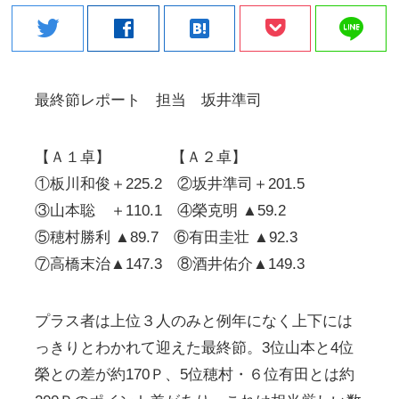
line
twitter
facebook
hatenabookmark
最終節レポート 担当 坂井準司
【Ａ１卓】 【Ａ２卓】
①板川和俊＋225.2 ②坂井準司＋201.5
③山本聡 ＋110.1 ④榮克明 ▲59.2
⑤穂村勝利 ▲89.7 ⑥有田圭壮 ▲92.3
⑦高橋末治▲147.3 ⑧酒井佑介▲149.3
プラス者は上位３人のみと例年になく上下には
っきりとわかれて迎えた最終節。3位山本と4位
榮との差が約170Ｐ、5位穂村・６位有田とは約