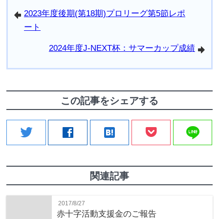
2023年度後期(第18期)プロリーグ第5節レポ
arrowleft
ート
2024年度J-NEXT杯：サマーカップ成績
arrowright
この記事をシェアする
line
twitter
facebook
hatenabookmark
関連記事
2017/8/27
赤十字活動支援金のご報告