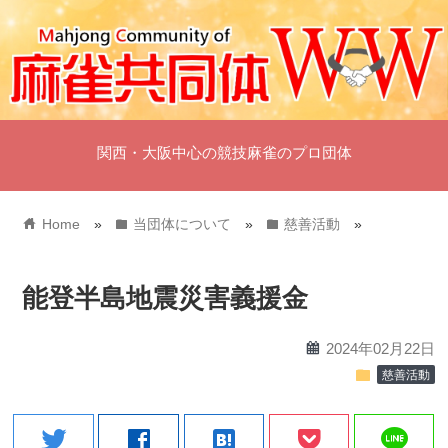
関西・大阪中心の競技麻雀のプロ団体
home
folder
folder
Home
»
当団体について
»
慈善活動
»
能登半島地震災害義援金
calendar
2024年02月22日
folder
慈善活動
line
twitter
facebook
hatenabookmark