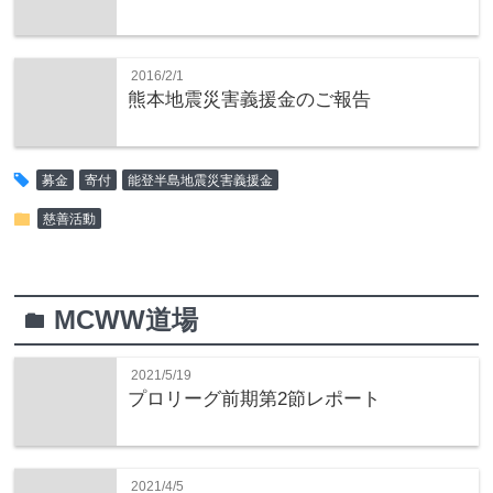
2016/2/1
熊本地震災害義援金のご報告
tag
募金
寄付
能登半島地震災害義援金
folder
慈善活動
MCWW道場
folder
2021/5/19
プロリーグ前期第2節レポート
2021/4/5