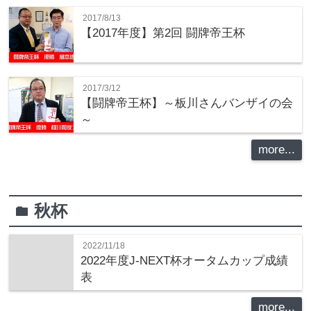
2017/8/13
【2017年度】第2回 闘牌帝王杯
2017/3/12
【闘牌帝王杯】～板川さんバンザイの会
～
more...
秋杯
folder
2022/11/18
2022年度J-NEXT杯オータムカップ成績
表
more...