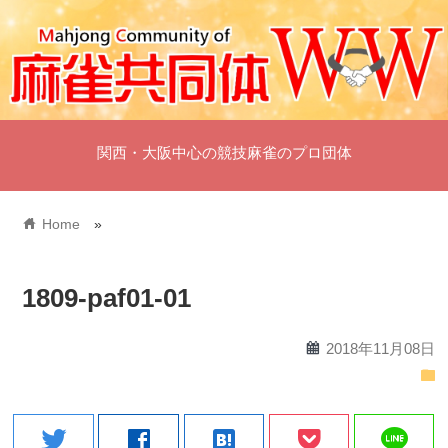
関西・大阪中心の競技麻雀のプロ団体
home
Home
»
1809-paf01-01
calendar
2018年11月08日
folder
line
twitter
facebook
hatenabookmark