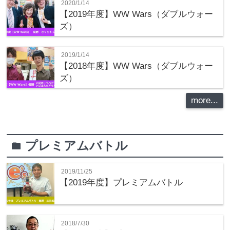
2020/1/14
【2019年度】WW Wars（ダブルウォー
ズ）
2019/1/14
【2018年度】WW Wars（ダブルウォー
ズ）
more...
プレミアムバトル
folder
2019/11/25
【2019年度】プレミアムバトル
2018/7/30