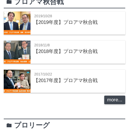
プロアマ秋合戦
folder
2019/10/28
【2019年度】プロアマ秋合戦
2018/11/8
【2018年度】プロアマ秋合戦
2017/10/22
【2017年度】プロアマ秋合戦
more...
プロリーグ
folder