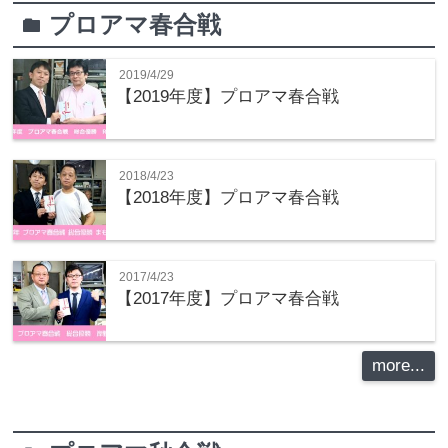
プロアマ春合戦
folder
2019/4/29
【2019年度】プロアマ春合戦
2018/4/23
【2018年度】プロアマ春合戦
2017/4/23
【2017年度】プロアマ春合戦
more...