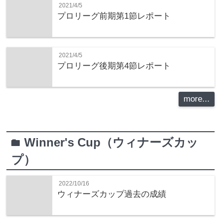
2021/4/5
プロリーグ前期第1節レポート
2021/4/5
プロリーグ後期第4節レポート
more...
Winner's Cup（ウィナーズカッ
folder
プ）
2022/10/16
ウィナーズカップ過去の成績