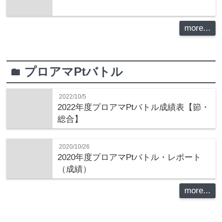
more...
プロアマPtバトル
folder
2022/10/5
2022年度プロアマPtバトル成績表【節・
総合】
2020/10/26
2020年度プロアマPtバトル・レポート
（成績）
more...