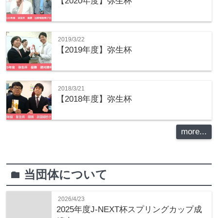
【2020年度】弥生杯
2019/3/22
【2019年度】弥生杯
2018/3/21
【2018年度】弥生杯
more...
当団体について
folder
2026/4/23
2025年度J-NEXT杯スプリングカップ成