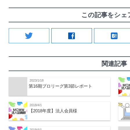
この記事をシェ
twitter
facebook
hatenabookmark
関連記事
2023/1/18
第16期プロリーグ第3節レポート
2018/4/1
【2018年度】法人会員様
2019/4/1