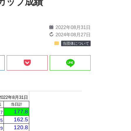
ーカップ成績
calendar
2022年08月31日
reload
2024年08月27日
folder
当団体について
line