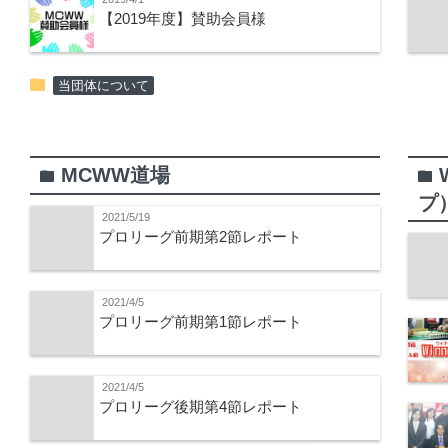
【2019年度】賛助会員様
folder
当団体について
MCWW道場
folder
folder
プ
2021/5/19
プロリーグ前期第2節レポート
2021/4/5
プロリーグ前期第1節レポート
2021/4/5
プロリーグ後期第4節レポート