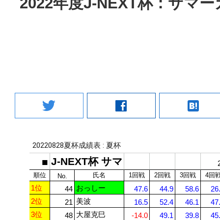
2022年度J-NEXT杯：サマ
twitter
facebook
hatenabookmark