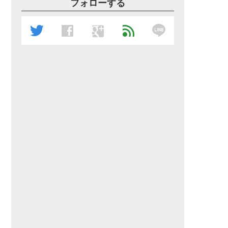
フォローする
line
twitter
facebook
google
feed