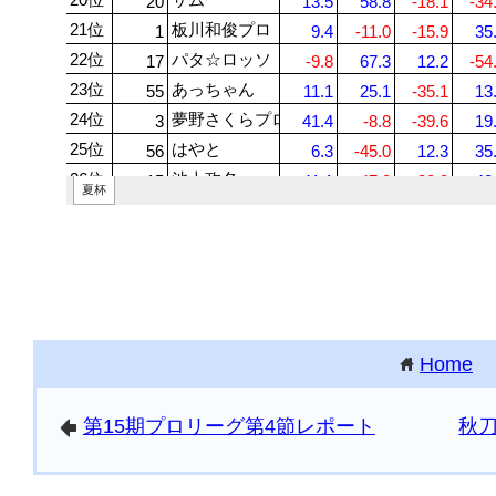
Home
home
第15期プロリーグ第4節レポート
秋
arrowleft