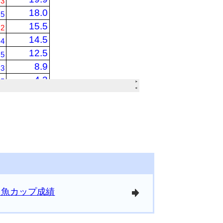
刀魚カップ成績
arrowright