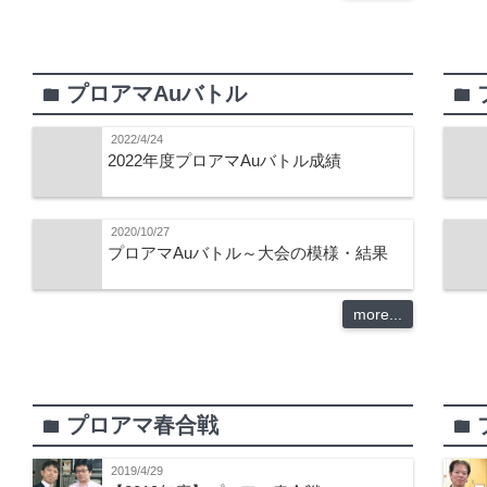
プロアマAuバトル
folder
folder
2022/4/24
2022年度プロアマAuバトル成績
2020/10/27
プロアマAuバトル～大会の模様・結果
more...
プロアマ春合戦
folder
folder
2019/4/29