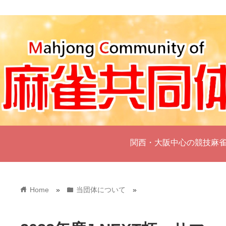
関西・大阪中心の競技麻
home
folder
Home
»
当団体について
»