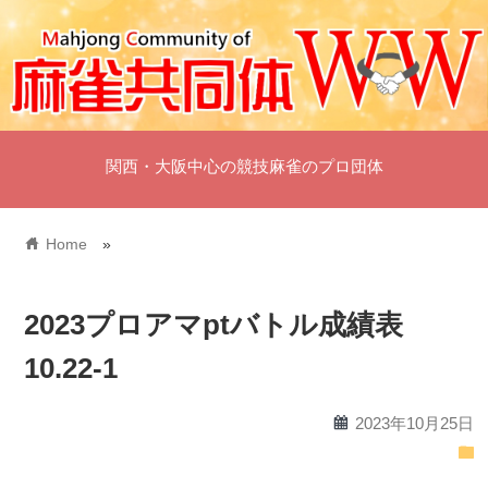
関西・大阪中心の競技麻雀のプロ団体
home
Home
»
2023プロアマptバトル成績表
10.22-1
calendar
2023年10月25日
folder