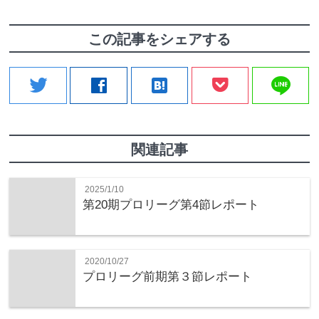
この記事をシェアする
line
twitter
facebook
hatenabookmark
関連記事
2025/1/10
第20期プロリーグ第4節レポート
2020/10/27
プロリーグ前期第３節レポート