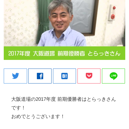
line
twitter
facebook
hatenabookmark
大阪道場の2017年度 前期優勝者はとらっきさん
です！
おめでとうございます！