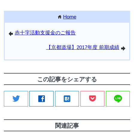
Home
home
赤十字活動支援金のご報告
arrowleft
【京都道場】2017年度 前期成績
arrowright
この記事をシェアする
line
twitter
facebook
hatenabookmark
関連記事