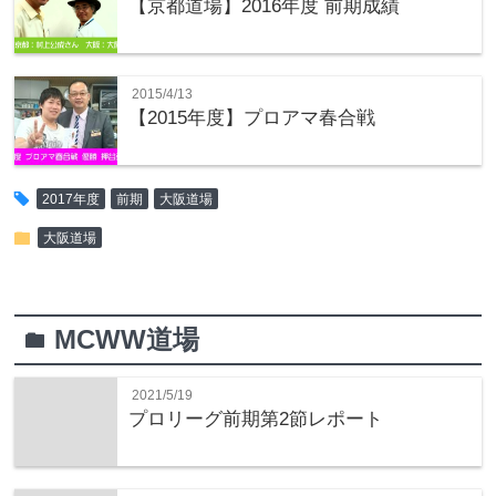
【京都道場】2016年度 前期成績
2015/4/13
【2015年度】プロアマ春合戦
tag
2017年度
前期
大阪道場
folder
大阪道場
MCWW道場
folder
2021/5/19
プロリーグ前期第2節レポート