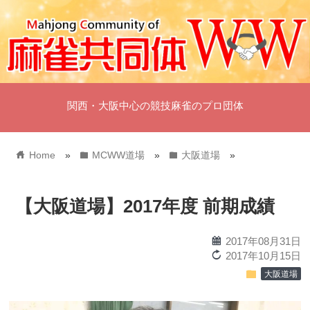
関西・大阪中心の競技麻雀のプロ団体
home
folder
folder
Home
»
MCWW道場
»
大阪道場
»
【大阪道場】2017年度 前期成績
calendar
2017年08月31日
reload
2017年10月15日
folder
大阪道場