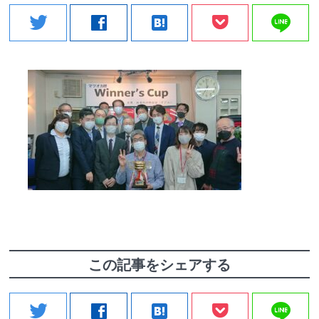
line
twitter
facebook
hatenabookmark
この記事をシェアする
line
twitter
facebook
hatenabookmark