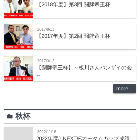
【2018年度】第3回 闘牌帝王杯
2017/8/13
【2017年度】第2回 闘牌帝王杯
2017/3/12
【闘牌帝王杯】～板川さんバンザイの会
～
more...
秋杯
folder
2022/11/18
2022年度J-NEXT杯オータムカップ成績