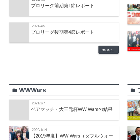
プロリーグ前期第1節レポート
2021/4/5
プロリーグ後期第4節レポート
more...
WWWars
folder
folder
2021/2/7
ペアマッチ・大三元杯WW Warsの結果
2020/1/14
【2019年度】WW Wars（ダブルウォー