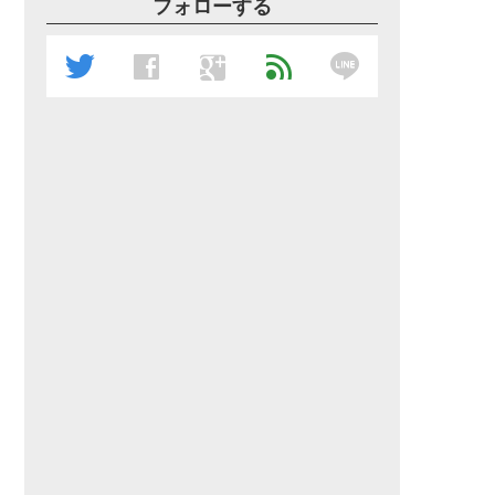
フォローする
line
twitter
facebook
google
feed