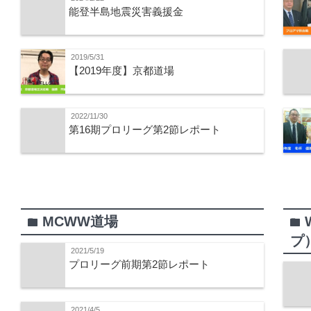
能登半島地震災害義援金
2019/5/31
【2019年度】京都道場
2022/11/30
第16期プロリーグ第2節レポート
MCWW道場
folder
folder
プ
2021/5/19
プロリーグ前期第2節レポート
2021/4/5