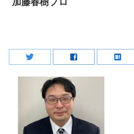
加藤春樹プロ
twitter
facebook
hatenabookmark