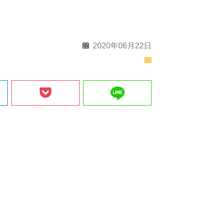
calendar
2020年06月22日
folder
line