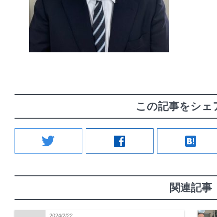
この記事をシェ
twitter
facebook
hatenabookmark
関連記事
2024/2/22