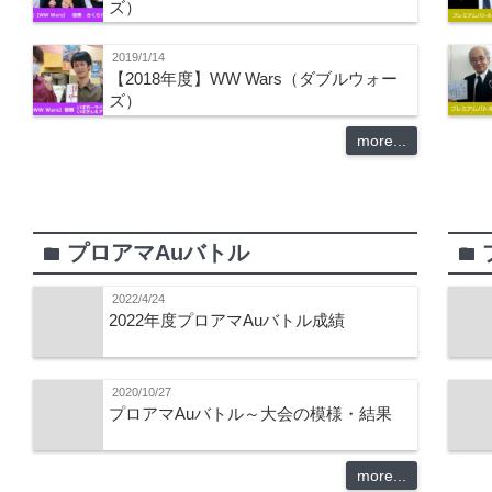
ズ）
2019/1/14
【2018年度】WW Wars（ダブルウォー
ズ）
more...
プロアマAuバトル
folder
folder
2022/4/24
2022年度プロアマAuバトル成績
2020/10/27
プロアマAuバトル～大会の模様・結果
more...