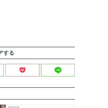
アする
line
2018/11/8