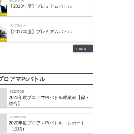
2018/7/30
【2018年度】プレミアムバトル
2017/10/14
【2017年度】プレミアムバトル
more...
プロアマPtバトル
2022/10/5
2022年度プロアマPtバトル成績表【節・
総合】
2020/10/26
2020年度プロアマPtバトル・レポート
（成績）