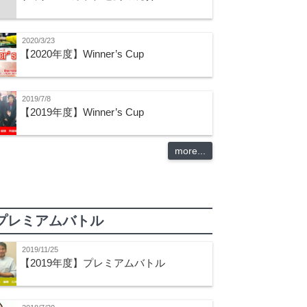
2020/3/23
【2020年度】Winner’s Cup
2019/7/8
【2019年度】Winner’s Cup
more...
プレミアムバトル
2019/11/25
【2019年度】プレミアムバトル