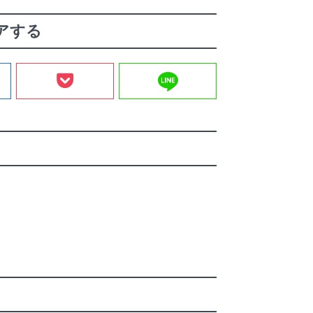
アする
line