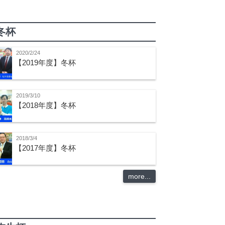
冬杯
2020/2/24
【2019年度】冬杯
2019/3/10
【2018年度】冬杯
2018/3/4
【2017年度】冬杯
more...