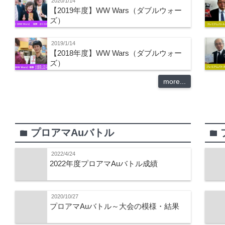
2020/1/14
【2019年度】WW Wars（ダブルウォー
ズ）
2019/1/14
【2018年度】WW Wars（ダブルウォー
ズ）
more...
プロアマAuバトル
folder
folder
2022/4/24
2022年度プロアマAuバトル成績
2020/10/27
プロアマAuバトル～大会の模様・結果