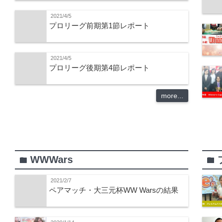
2021/4/5
プロリーグ前期第1節レポート
2021/4/5
プロリーグ後期第4節レポート
more...
WWWars
folder
folder
2021/2/7
ペアマッチ・大三元杯WW Warsの結果