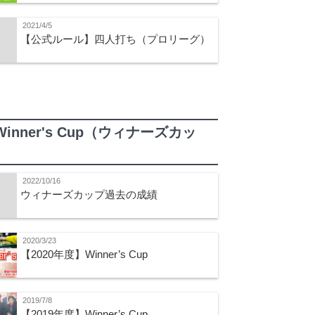
2021/4/5
【公式ルール】四人打ち（プロリーグ）
Winner's Cup（ウィナーズカッ
）
2022/10/16
ウィナーズカップ過去の成績
2020/3/23
【2020年度】Winner’s Cup
2019/7/8
【2019年度】Winner’s Cup