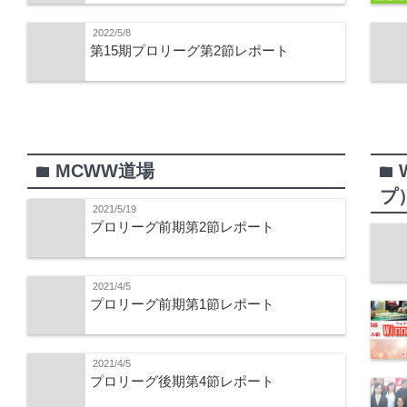
2022/5/8
第15期プロリーグ第2節レポート
MCWW道場
folder
folder
プ
2021/5/19
プロリーグ前期第2節レポート
2021/4/5
プロリーグ前期第1節レポート
2021/4/5
プロリーグ後期第4節レポート