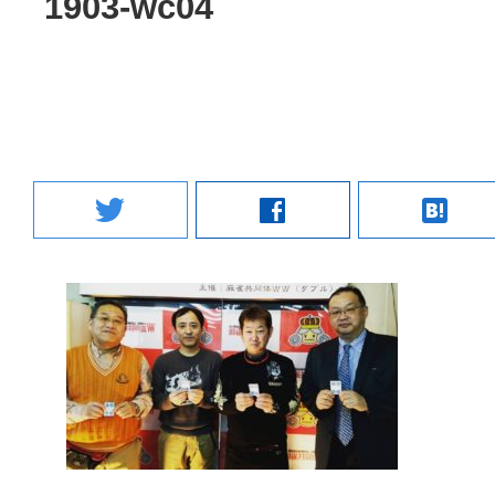
1903-wc04
twitter
facebook
hatenabookmark