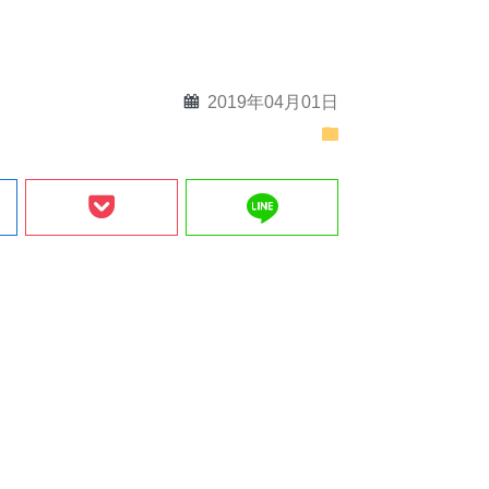
calendar
2019年04月01日
folder
line