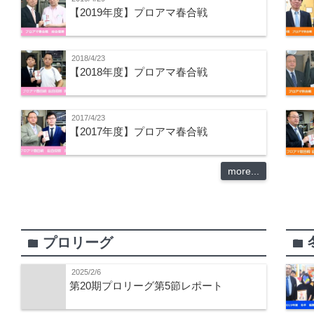
【2019年度】プロアマ春合戦
2018/4/23
【2018年度】プロアマ春合戦
2017/4/23
【2017年度】プロアマ春合戦
more...
プロリーグ
folder
folder
2025/2/6
第20期プロリーグ第5節レポート