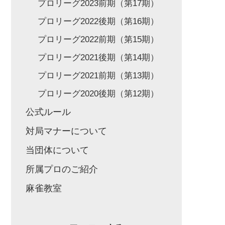
プロリーグ2023前期（第17期）
プロリーグ2022後期（第16期）
プロリーグ2022前期（第15期）
プロリーグ2021後期（第14期）
プロリーグ2021前期（第13期）
プロリーグ2020後期（第12期）
公式ルール
対局マナーについて
当団体について
所属プロのご紹介
麻雀教室