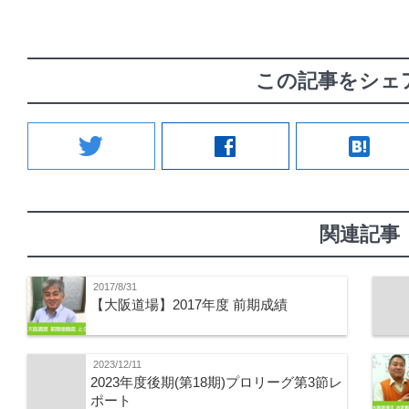
この記事をシェ
twitter
facebook
hatenabookmark
関連記事
2017/8/31
【大阪道場】2017年度 前期成績
2023/12/11
2023年度後期(第18期)プロリーグ第3節レ
ポート