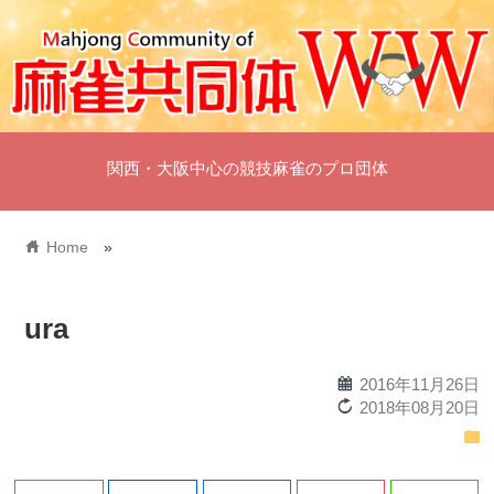
関西・大阪中心の競技麻雀のプロ団体
home
Home
»
ura
calendar
2016年11月26日
reload
2018年08月20日
folder