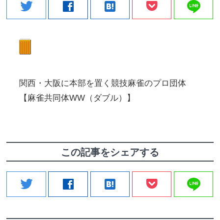
line
twitter
facebook
hatenabookmark
関西・大阪に本部を置く競技麻雀のプロ団体
【麻雀共同体WW（ダブル）】
この記事をシェアする
line
twitter
facebook
hatenabookmark