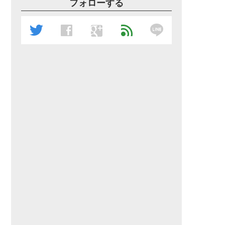
フォローする
line
twitter
facebook
google
feed