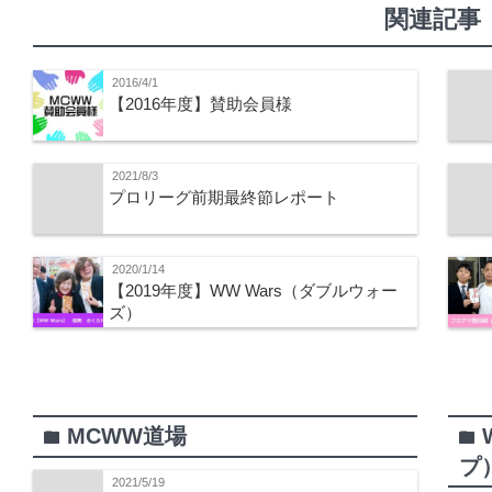
関連記事
2016/4/1
【2016年度】賛助会員様
2021/8/3
プロリーグ前期最終節レポート
2020/1/14
【2019年度】WW Wars（ダブルウォー
ズ）
MCWW道場
folder
folder
プ
2021/5/19