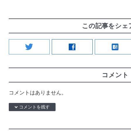
この記事をシェ
twitter
facebook
hatenabookmark
コメント
コメントはありません。
down コメントを残す