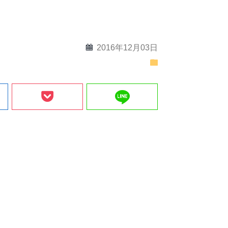
calendar
2016年12月03日
folder
line