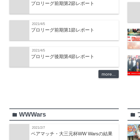
プロリーグ前期第2節レポート
2021/4/5
プロリーグ前期第1節レポート
2021/4/5
プロリーグ後期第4節レポート
more...
WWWars
folder
folder
2021/2/7
ペアマッチ・大三元杯WW Warsの結果