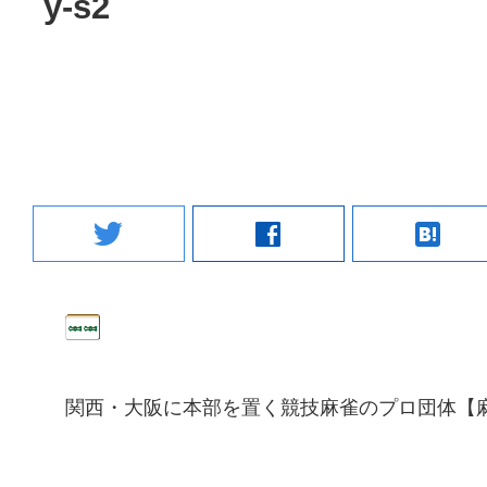
y-s2
twitter
facebook
hatenabookmark
関西・大阪に本部を置く競技麻雀のプロ団体【