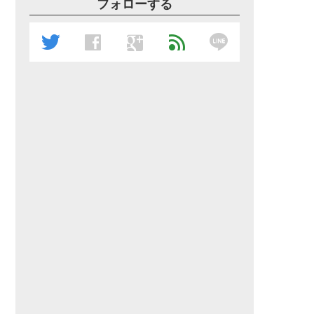
フォローする
line
twitter
facebook
google
feed