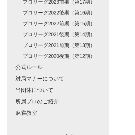
プロリーグ2023前期（第17期）
プロリーグ2022後期（第16期）
プロリーグ2022前期（第15期）
プロリーグ2021後期（第14期）
プロリーグ2021前期（第13期）
プロリーグ2020後期（第12期）
公式ルール
対局マナーについて
当団体について
所属プロのご紹介
麻雀教室