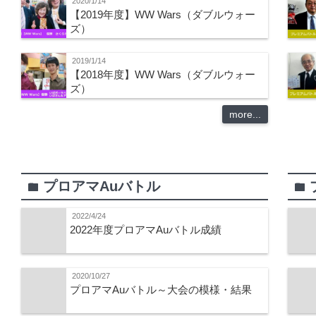
2020/1/14
【2019年度】WW Wars（ダブルウォー
ズ）
2019/1/14
【2018年度】WW Wars（ダブルウォー
ズ）
more...
プロアマAuバトル
folder
folder
2022/4/24
2022年度プロアマAuバトル成績
2020/10/27
プロアマAuバトル～大会の模様・結果