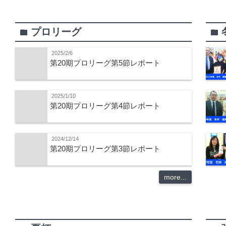
プロリーグ
folder
folder
2025/2/6
第20期プロリーグ第5節レポート
2025/1/10
第20期プロリーグ第4節レポート
2024/12/14
第20期プロリーグ第3節レポート
more...