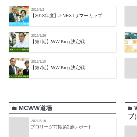
2018/9/2
【2018年度】J-NEXTサマーカップ
2015/9/26
【第1期】WW King 決定戦
2018/9/10
【第7期】WW King 決定戦
MCWW道場
folder
folder
プ
2021/5/19
プロリーグ前期第2節レポート