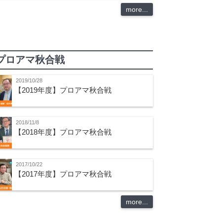
more...
プロアマ秋合戦
2019/10/28
【2019年度】プロアマ秋合戦
2018/11/8
【2018年度】プロアマ秋合戦
2017/10/22
【2017年度】プロアマ秋合戦
more...