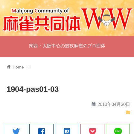
関西・大阪中心の競技麻雀のプロ団体
home
Home
»
1904-pas01-03
calendar
2019年04月30日
folder
line
twitter
facebook
hatenabookmark