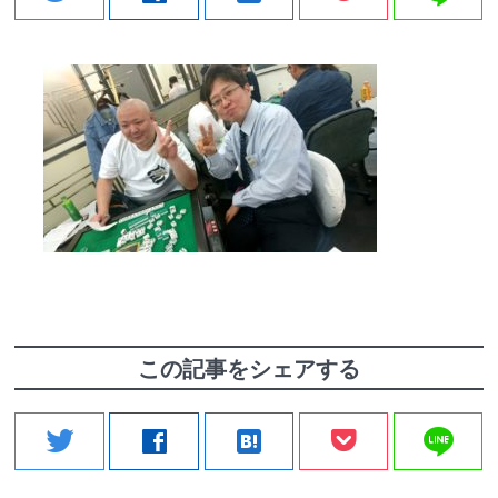
この記事をシェアする
line
twitter
facebook
hatenabookmark