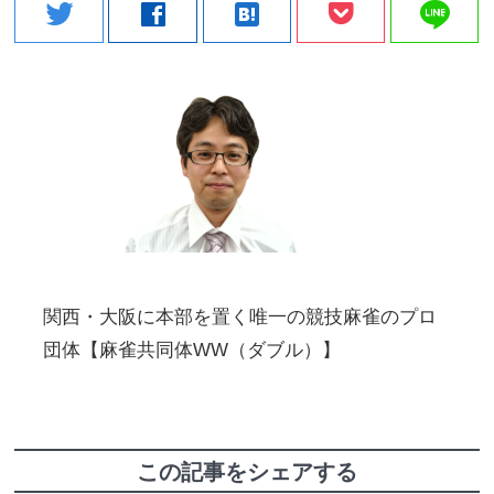
line
twitter
facebook
hatenabookmark
関西・大阪に本部を置く唯一の競技麻雀のプロ
団体【麻雀共同体WW（ダブル）】
この記事をシェアする