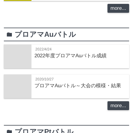
more...
プロアマAuバトル
folder
2022/4/24
2022年度プロアマAuバトル成績
2020/10/27
プロアマAuバトル～大会の模様・結果
more...
プロアマPtバトル
folder