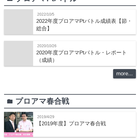
2022/10/5
2022年度プロアマPtバトル成績表【節・
総合】
2020/10/26
2020年度プロアマPtバトル・レポート
（成績）
more...
プロアマ春合戦
folder
2019/4/29
【2019年度】プロアマ春合戦