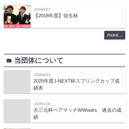
2018/3/21
【2018年度】弥生杯
more...
当団体について
folder
2026/4/23
2025年度J-NEXT杯スプリングカップ成
績表
2026/1/16
大三元杯ペアマッチWWwars 過去の成
績