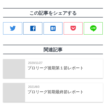
この記事をシェアする
line
twitter
facebook
hatenabookmark
関連記事
2020/11/27
プロリーグ後期第１節レポート
2021/8/3
プロリーグ前期最終節レポート