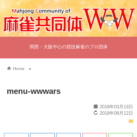
関西・大阪中心の競技麻雀のプロ団体
home
Home
»
menu-wwwars
calendar
2018年03月13日
reload
2018年08月12日
folder