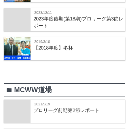
2023/12/11
2023年度後期(第18期)プロリーグ第3節レ
ポート
2019/3/10
【2018年度】冬杯
MCWW道場
folder
2021/5/19
プロリーグ前期第2節レポート