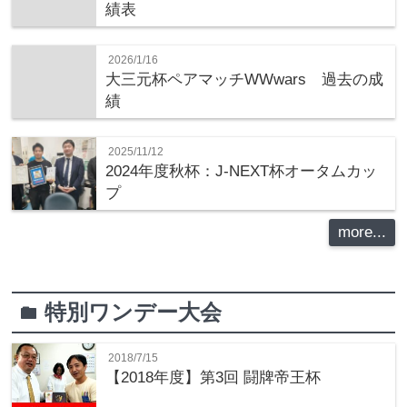
績表
2026/1/16
大三元杯ペアマッチWWwars 過去の成
績
2025/11/12
2024年度秋杯：J-NEXT杯オータムカッ
プ
more...
特別ワンデー大会
folder
2018/7/15
【2018年度】第3回 闘牌帝王杯