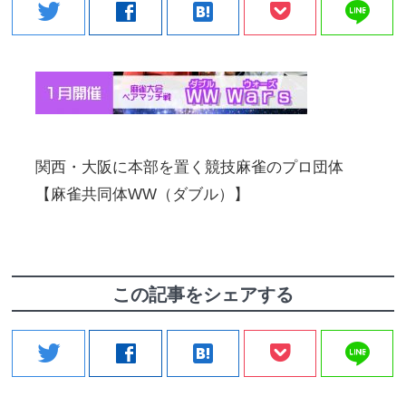
line
twitter
facebook
hatenabookmark
関西・大阪に本部を置く競技麻雀のプロ団体
【麻雀共同体WW（ダブル）】
この記事をシェアする
line
twitter
facebook
hatenabookmark