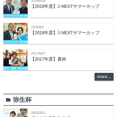
2019/8/26
【2019年度】J-NEXTサマーカップ
2018/9/2
【2018年度】J-NEXTサマーカップ
2017/8/27
【2017年度】夏杯
more...
弥生杯
folder
2020/3/21