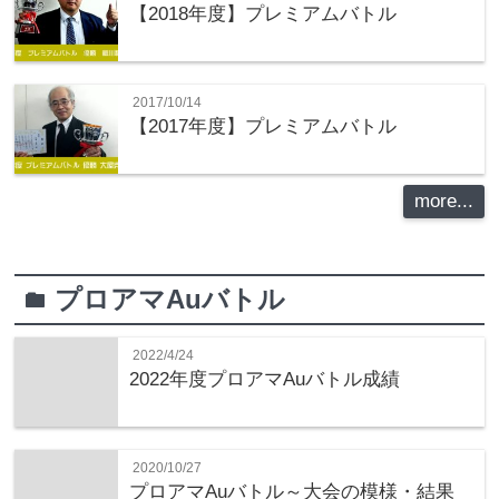
【2018年度】プレミアムバトル
2017/10/14
【2017年度】プレミアムバトル
more...
プロアマAuバトル
folder
2022/4/24
2022年度プロアマAuバトル成績
2020/10/27
プロアマAuバトル～大会の模様・結果