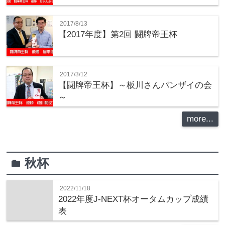
2017/8/13
【2017年度】第2回 闘牌帝王杯
2017/3/12
【闘牌帝王杯】～板川さんバンザイの会
～
more...
秋杯
folder
2022/11/18
2022年度J-NEXT杯オータムカップ成績
表