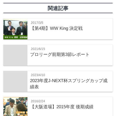
関連記事
2017/3/5
【第4期】WW King 決定戦
2021/6/15
プロリーグ前期第3節レポート
2023/4/10
2023年度J-NEXT杯スプリングカップ成
績表
2016/2/24
【大阪道場】2015年度 後期成績