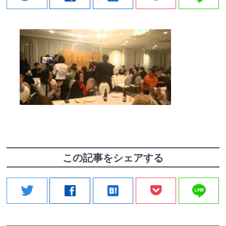
この記事をシェアする
line
twitter
facebook
hatenabookmark