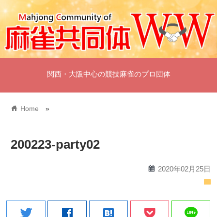
関西・大阪中心の競技麻雀のプロ団体
home
Home
»
200223-party02
calendar
2020年02月25日
folder
line
twitter
facebook
hatenabookmark