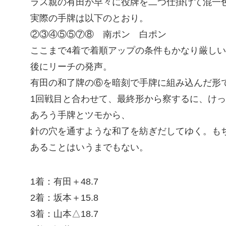
ラス親の有田が早々に役牌を二つ仕掛けて混一
実際の手牌は以下のとおり。
②③④⑤⑤⑦⑧ 南ポン 白ポン
ここまで4着で着順アップの条件もかなり厳しい
後にリーチの発声。
有田の和了牌の⑥を暗刻で手牌に組み込んだ形で10
1回戦目と合わせて、最終形から察するに、け
あろう手牌とツモから、
針の穴を通すような和了を紡ぎだしてゆく。も
あることはいうまでもない。
1着：有田＋48.7
2着：坂本＋15.8
3着：山本△18.7