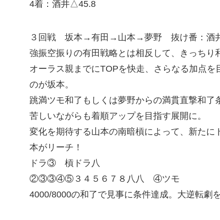
4着：酒井△45.8
３回戦 坂本→有田→山本→夢野 抜け番：酒
強振空振りの有田戦略とは相反して、きっちり
オーラス親までにTOPを快走、さらなる加点を
のが坂本。
跳満ツモ和了もしくは夢野からの満貫直撃和了条件
苦しいながらも着順アップを目指す展開に。
変化を期待する山本の南暗槓によって、新たに
本がリーチ！
ドラ③ 槓ドラ八
②③③④⑤３４５６７８八八 ④ツモ
4000/8000の和了で見事に条件達成。大逆転劇