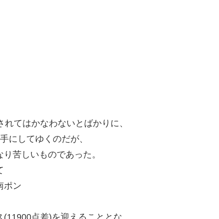
されてはかなわないとばかりに、
し手にしてゆくのだが、
なり苦しいものであった。
て
南ポン
11900点差)を迎えることとな