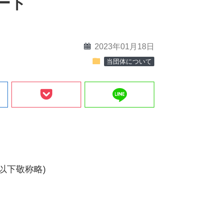
ート
calendar
2023年01月18日
folder
当団体について
line
以下敬称略)