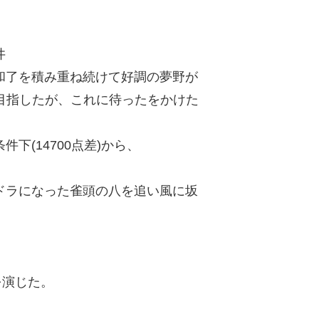
井
和了を積み重ね続けて好調の夢野が
目指したが、これに待ったをかけた
下(14700点差)から、
ドラになった雀頭の八を追い風に坂
を演じた。