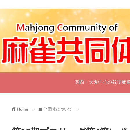
関西・大阪中心の競技麻
home
folder
Home
»
当団体について
»