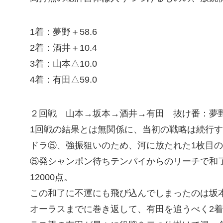
1着：夢野＋58.6
2着：酒井＋10.4
3着：山本△10.0
4着：有田△59.0
２回戦 山本→坂本→酒井→有田 抜け番：夢
1回戦の結果とは無関係に、当初の戦略は続行す
ドラ⑤、強振狙いのため、河に放たれた1枚目
⑤発シャンポン待ちテンパイからのリーチで和
12000点。
この和了に不運にも飛び込んでしまったのは坂
オーラスまでに巻き返して、有田を追うべく2