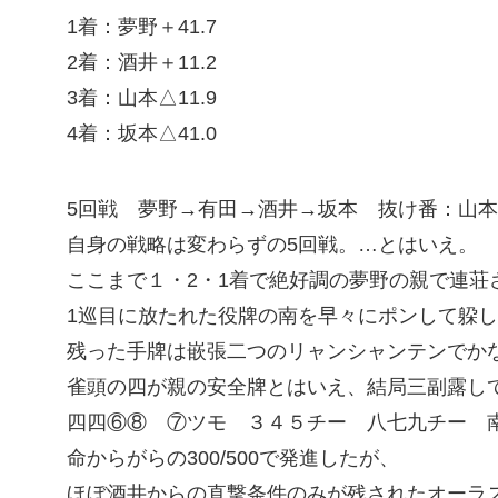
1着：夢野＋41.7
2着：酒井＋11.2
3着：山本△11.9
4着：坂本△41.0
5回戦 夢野→有田→酒井→坂本 抜け番：山本
自身の戦略は変わらずの5回戦。…とはいえ。
ここまで１・2・1着で絶好調の夢野の親で連荘
1巡目に放たれた役牌の南を早々にポンして躱
残った手牌は嵌張二つのリャンシャンテンでか
雀頭の四が親の安全牌とはいえ、結局三副露し
四四⑥⑧ ⑦ツモ ３４５チー 八七九チー 
命からがらの300/500で発進したが、
ほぼ酒井からの直撃条件のみが残されたオーラス(