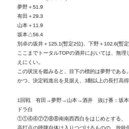
夢野＋51.9
有田＋29.3
山本＋11.9
坂本△56.4
別卓の坂井＋125.1(暫定2位)、下野＋102.6(暫定
ここまでトータルTOPの酒井においては、無理
えにくい。
この状況を鑑みると、目下の標的は夢野である
かつ、決定戦進出を見据え、3翻以上の長打高
1回戦 有田→夢野→山本→酒井 抜け番：坂本
ドラ白
①①④④⑦⑦⑧⑧南南西西白をはじめとする、
高打点の聴牌自体は入りつづけるものの、放銃