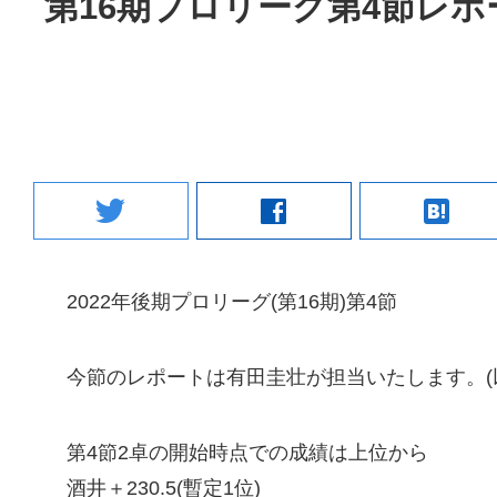
第16期プロリーグ第4節レポ
twitter
facebook
hatenabookmark
2022年後期プロリーグ(第16期)第4節
今節のレポートは有田圭壮が担当いたします。(
第4節2卓の開始時点での成績は上位から
酒井＋230.5(暫定1位)