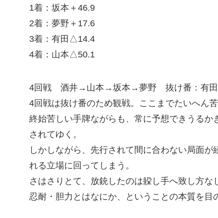
1着：坂本＋46.9
2着：夢野＋17.6
3着：有田△14.4
4着：山本△50.1
4回戦 酒井→山本→坂本→夢野 抜け番：有田
4回戦は抜け番のため観戦。ここまでたいへん
終始苦しい手牌ながらも、常に予想できうるか
されてゆく。
しかしながら、先行されて間に合わない局面が
れる立場に回ってしまう。
さはさりとて、放銃したのは躱し手へ致し方なし
忍耐・胆力とはなにか、ということの本質を目