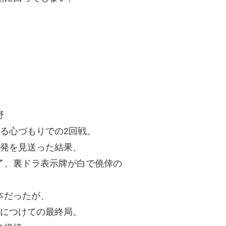
野
る心づもりでの2回戦。
の発を見送った結果、
了、裏ドラ表示牌が白で僥倖の
本だったが、
着につけての最終局。