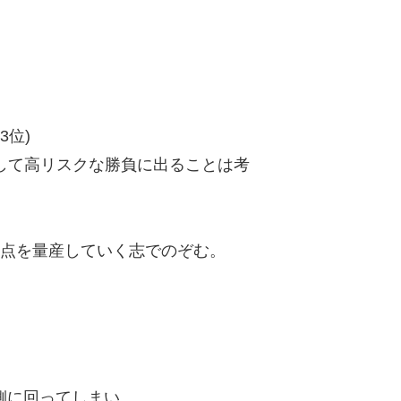
3位)
して高リスクな勝負に出ることは考
。
得点を量産していく志でのぞむ。
側に回ってしまい、