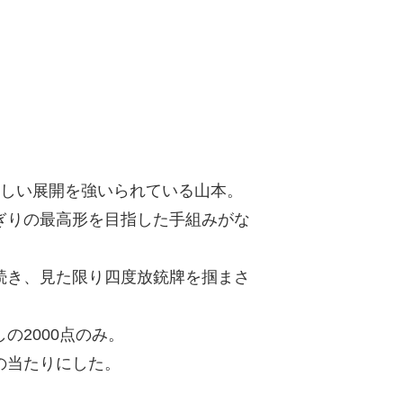
苦しい展開を強いられている山本。
ぎりの最高形を目指した手組みがな
続き、見た限り四度放銃牌を掴まさ
の2000点のみ。
の当たりにした。