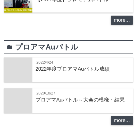
more...
プロアマAuバトル
folder
2022/4/24
2022年度プロアマAuバトル成績
2020/10/27
プロアマAuバトル～大会の模様・結果
more...