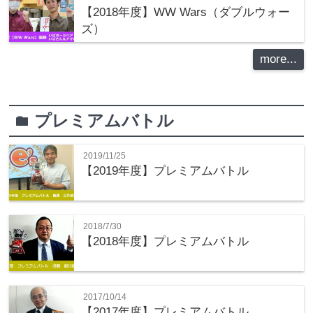
【2018年度】WW Wars（ダブルウォー
ズ）
more...
プレミアムバトル
folder
2019/11/25
【2019年度】プレミアムバトル
2018/7/30
【2018年度】プレミアムバトル
2017/10/14
【2017年度】プレミアムバトル