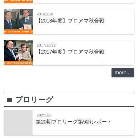
2018/11/8
【2018年度】プロアマ秋合戦
2017/10/22
【2017年度】プロアマ秋合戦
more...
プロリーグ
folder
2025/2/6
第20期プロリーグ第5節レポート