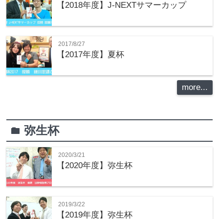
【2018年度】J-NEXTサマーカップ
2017/8/27
【2017年度】夏杯
more...
弥生杯
folder
2020/3/21
【2020年度】弥生杯
2019/3/22
【2019年度】弥生杯