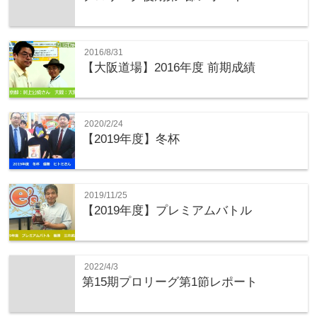
2016/8/31
【大阪道場】2016年度 前期成績
2020/2/24
【2019年度】冬杯
2019/11/25
【2019年度】プレミアムバトル
2022/4/3
第15期プロリーグ第1節レポート