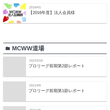
2016/4/1
【2016年度】法人会員様
MCWW道場
folder
2021/5/19
プロリーグ前期第2節レポート
2021/4/5
プロリーグ前期第1節レポート