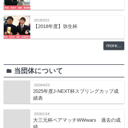
2018/3/21
【2018年度】弥生杯
more...
当団体について
folder
2026/4/23
2025年度J-NEXT杯スプリングカップ成
績表
2026/1/16
大三元杯ペアマッチWWwars 過去の成
績