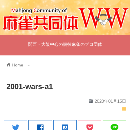
関西・大阪中心の競技麻雀のプロ団体
home
Home
»
2001-wars-a1
calendar
2020年01月15日
folder
line
twitter
facebook
hatenabookmark