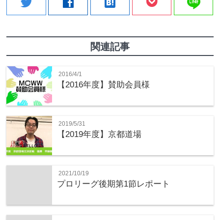
line
twitter
facebook
hatenabookmark
関連記事
2016/4/1
【2016年度】賛助会員様
2019/5/31
【2019年度】京都道場
2021/10/19
プロリーグ後期第1節レポート