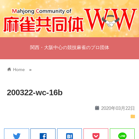
関西・大阪中心の競技麻雀のプロ団体
home
Home
»
200322-wc-16b
calendar
2020年03月22日
folder
line
twitter
facebook
hatenabookmark