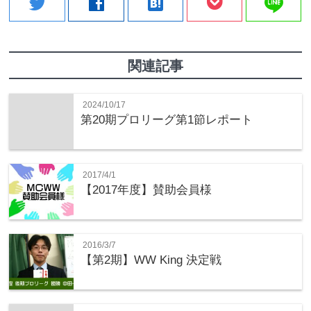
line
twitter
facebook
hatenabookmark
関連記事
2024/10/17
第20期プロリーグ第1節レポート
2017/4/1
【2017年度】賛助会員様
2016/3/7
【第2期】WW King 決定戦