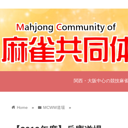
関西・大阪中心の競技麻
home
folder
Home
»
MCWW道場
»