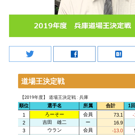
twitter
facebook
hatenabookmark
道場王決定戦