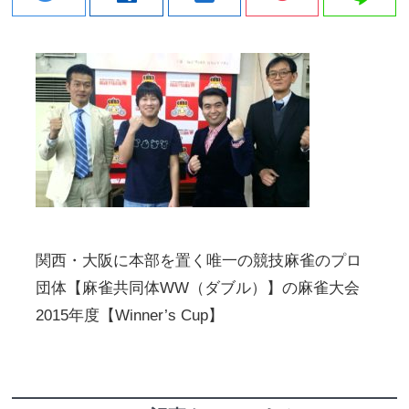
関西・大阪に本部を置く唯一の競技麻雀のプロ
団体【麻雀共同体WW（ダブル）】の麻雀大会
2015年度【Winner’s Cup】