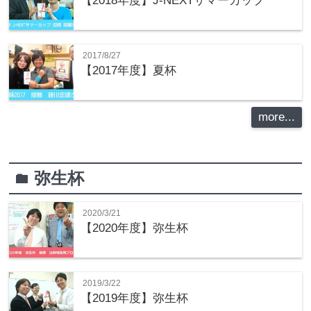
【2018年度】J-NEXTサマーカップ
2017/8/27
【2017年度】夏杯
more...
弥生杯
folder
2020/3/21
【2020年度】弥生杯
2019/3/22
【2019年度】弥生杯