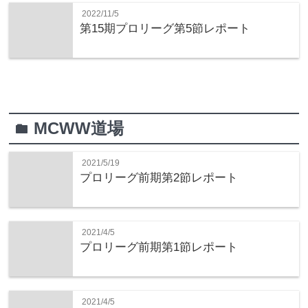
2022/11/5
第15期プロリーグ第5節レポート
MCWW道場
folder
2021/5/19
プロリーグ前期第2節レポート
2021/4/5
プロリーグ前期第1節レポート
2021/4/5