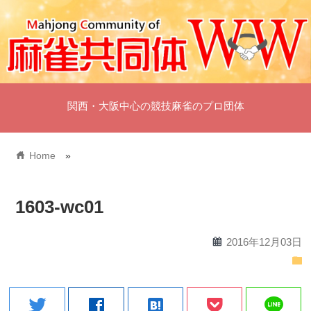
関西・大阪中心の競技麻雀のプロ団体
home
Home
»
1603-wc01
calendar
2016年12月03日
folder
line
twitter
facebook
hatenabookmark