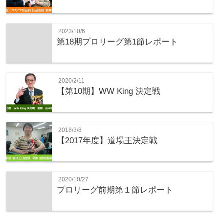
2023/10/6
第18期プロリーグ第1節レポート
2020/2/11
【第10期】WW King 決定戦
2018/3/8
【2017年度】道場王決定戦
2020/10/27
プロリーグ前期第１節レポート