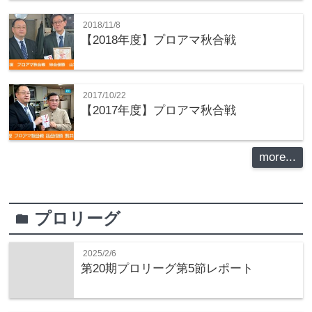
2018/11/8
【2018年度】プロアマ秋合戦
2017/10/22
【2017年度】プロアマ秋合戦
more...
プロリーグ
folder
2025/2/6
第20期プロリーグ第5節レポート