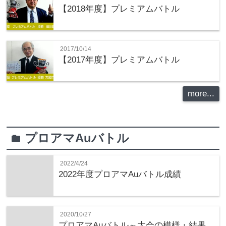
【2018年度】プレミアムバトル
2017/10/14
【2017年度】プレミアムバトル
more...
プロアマAuバトル
folder
2022/4/24
2022年度プロアマAuバトル成績
2020/10/27
プロアマAuバトル～大会の模様・結果