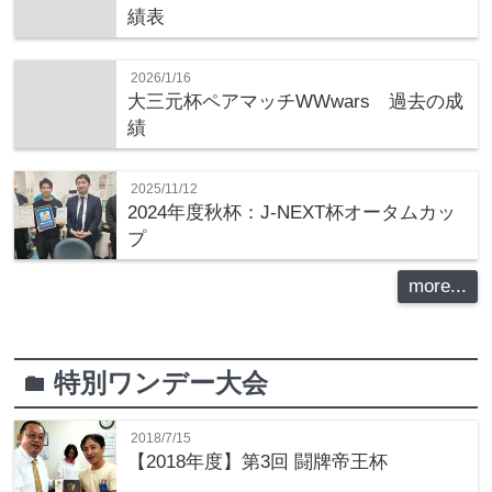
績表
2026/1/16
大三元杯ペアマッチWWwars 過去の成
績
2025/11/12
2024年度秋杯：J-NEXT杯オータムカッ
プ
more...
特別ワンデー大会
folder
2018/7/15
【2018年度】第3回 闘牌帝王杯