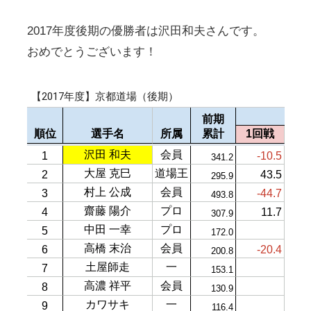
2017年度後期の優勝者は沢田和夫さんです。
おめでとうございます！