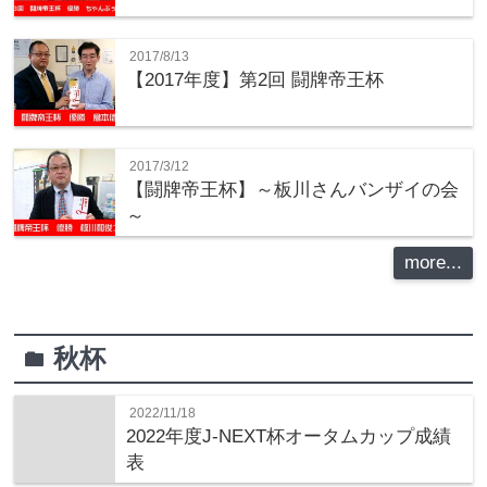
2017/8/13
【2017年度】第2回 闘牌帝王杯
2017/3/12
【闘牌帝王杯】～板川さんバンザイの会
～
more...
秋杯
folder
2022/11/18
2022年度J-NEXT杯オータムカップ成績
表