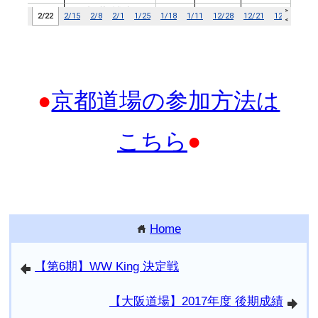
●
京都道場の参加方法は
こちら
●
Home
home
【第6期】WW King 決定戦
arrowleft
【大阪道場】2017年度 後期成績
arrowright