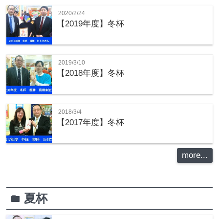
2020/2/24
【2019年度】冬杯
2019/3/10
【2018年度】冬杯
2018/3/4
【2017年度】冬杯
more...
夏杯
folder