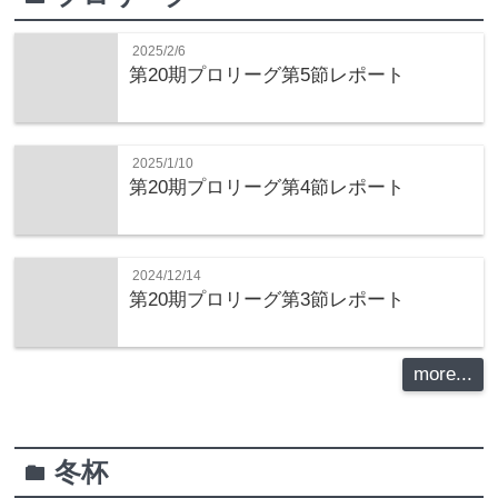
2025/2/6
第20期プロリーグ第5節レポート
2025/1/10
第20期プロリーグ第4節レポート
2024/12/14
第20期プロリーグ第3節レポート
more...
冬杯
folder