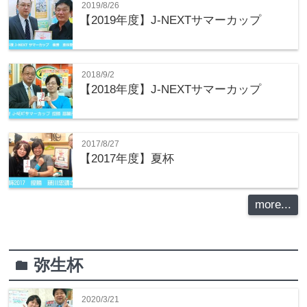
2019/8/26
【2019年度】J-NEXTサマーカップ
2018/9/2
【2018年度】J-NEXTサマーカップ
2017/8/27
【2017年度】夏杯
more...
弥生杯
folder
2020/3/21