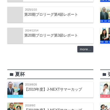
2025/1/10
第20期プロリーグ第4節レポート
2024/12/14
第20期プロリーグ第3節レポート
more...
夏杯
folder
folder
2019/8/26
【2019年度】J-NEXTサマーカップ
2018/9/2