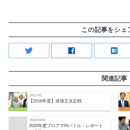
この記事をシェ
twitter
facebook
hatenabookmark
関連記事
2017/3/1
【2016年度】道場王決定戦
2020/10/26
2020年度プロアマPtバトル・レポート