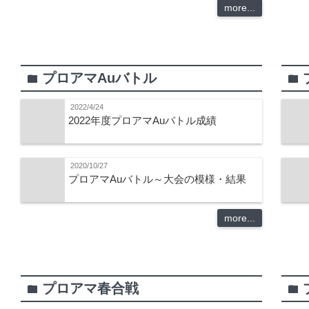
more...
プロアマAuバトル
folder
folder
2022/4/24
2022年度プロアマAuバトル成績
2020/10/27
プロアマAuバトル～大会の模様・結果
more...
プロアマ春合戦
folder
folder