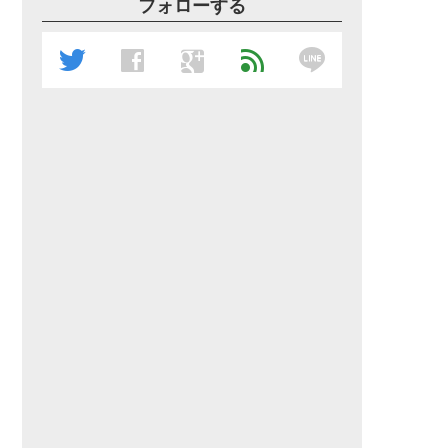
フォローする
line
twitter
facebook
google
feed