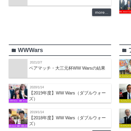
more...
WWWars
folder
folder
2021/2/7
ペアマッチ・大三元杯WW Warsの結果
2020/1/14
【2019年度】WW Wars（ダブルウォー
ズ）
2019/1/14
【2018年度】WW Wars（ダブルウォー
ズ）