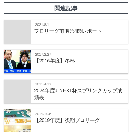
関連記事
2021/8/1
プロリーグ前期第4節レポート
2017/2/27
【2016年度】冬杯
2025/4/23
2024年度J-NEXT杯スプリングカップ成
績表
2019/10/6
【2019年度】後期プロリーグ