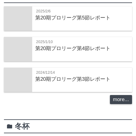
2025/2/6
第20期プロリーグ第5節レポート
2025/1/10
第20期プロリーグ第4節レポート
2024/12/14
第20期プロリーグ第3節レポート
more...
冬杯
folder