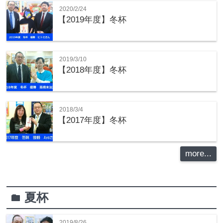
2020/2/24
【2019年度】冬杯
2019/3/10
【2018年度】冬杯
2018/3/4
【2017年度】冬杯
more...
夏杯
folder
2019/8/26