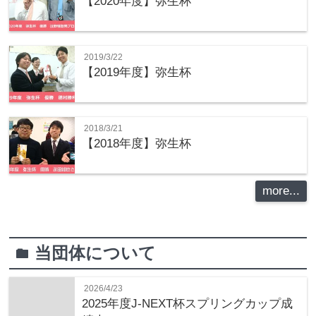
【2020年度】弥生杯
2019/3/22
【2019年度】弥生杯
2018/3/21
【2018年度】弥生杯
more...
当団体について
folder
2026/4/23
2025年度J-NEXT杯スプリングカップ成