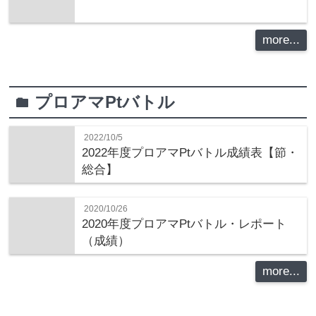
more...
プロアマPtバトル
folder
2022/10/5
2022年度プロアマPtバトル成績表【節・
総合】
2020/10/26
2020年度プロアマPtバトル・レポート
（成績）
more...