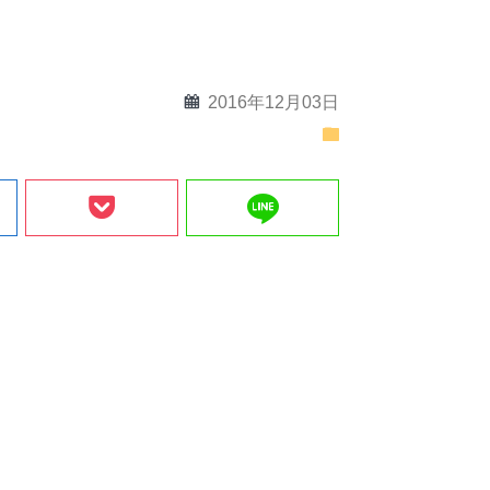
calendar
2016年12月03日
folder
line