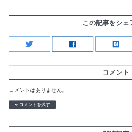
この記事をシェ
twitter
facebook
hatenabookmark
コメント
コメントはありません。
down コメントを残す