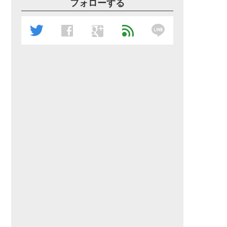
フォローする
line
twitter
facebook
google
feed