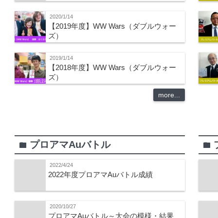
2020/1/14
【2019年度】WW Wars（ダブルウォー
ズ）
2019/1/14
【2018年度】WW Wars（ダブルウォー
ズ）
more...
プロアマAuバトル
folder
folder
2022/4/24
2022年度プロアマAuバトル成績
2020/10/27
プロアマAuバトル～大会の模様・結果