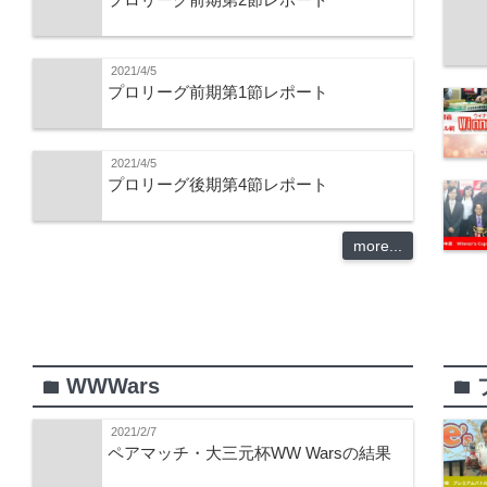
2021/4/5
プロリーグ前期第1節レポート
2021/4/5
プロリーグ後期第4節レポート
more...
WWWars
folder
folder
2021/2/7
ペアマッチ・大三元杯WW Warsの結果