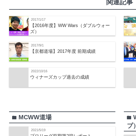
関連記事
2017/1/17
【2016年度】WW Wars（ダブルウォー
ズ）
2017/9/1
【京都道場】2017年度 前期成績
2022/10/16
ウィナーズカップ過去の成績
MCWW道場
folder
folder
プ
2021/5/19
プロリーグ前期第2節レポート