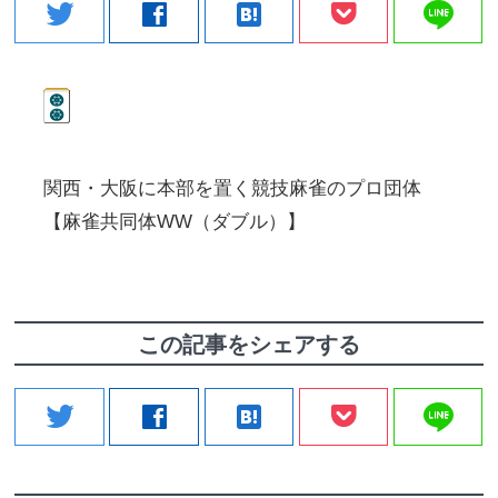
line
twitter
facebook
hatenabookmark
関西・大阪に本部を置く競技麻雀のプロ団体
【麻雀共同体WW（ダブル）】
この記事をシェアする
line
twitter
facebook
hatenabookmark