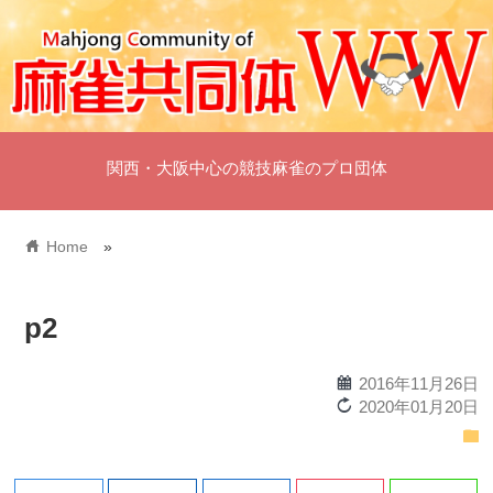
関西・大阪中心の競技麻雀のプロ団体
home
Home
»
p2
calendar
2016年11月26日
reload
2020年01月20日
folder