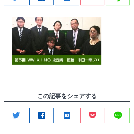
この記事をシェアする
line
twitter
facebook
hatenabookmark