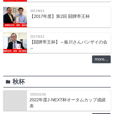
2017/8/13
【2017年度】第2回 闘牌帝王杯
2017/3/12
【闘牌帝王杯】～板川さんバンザイの会
～
more...
秋杯
folder
2022/11/18
2022年度J-NEXT杯オータムカップ成績
表