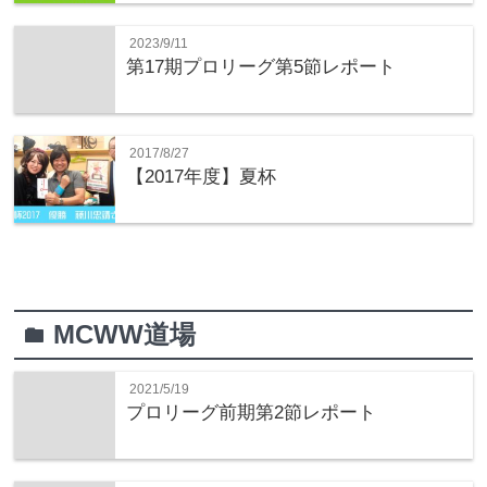
2023/9/11
第17期プロリーグ第5節レポート
2017/8/27
【2017年度】夏杯
MCWW道場
folder
2021/5/19
プロリーグ前期第2節レポート