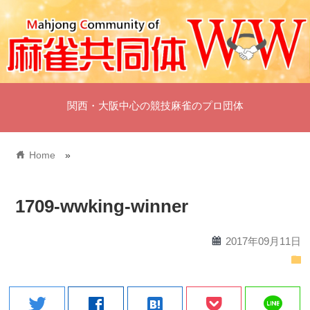
関西・大阪中心の競技麻雀のプロ団体
home
Home
»
1709-wwking-winner
calendar
2017年09月11日
folder
line
twitter
facebook
hatenabookmark