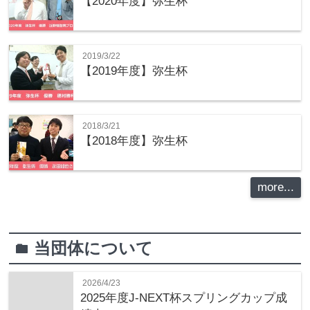
【2020年度】弥生杯
2019/3/22
【2019年度】弥生杯
2018/3/21
【2018年度】弥生杯
more...
当団体について
folder
2026/4/23
2025年度J-NEXT杯スプリングカップ成