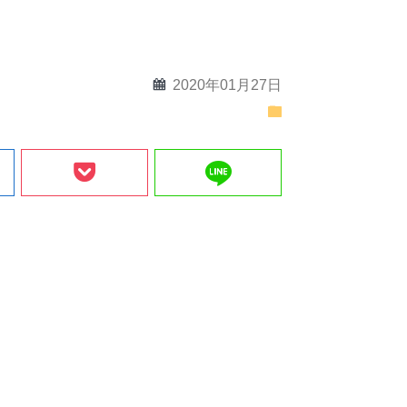
calendar
2020年01月27日
folder
line