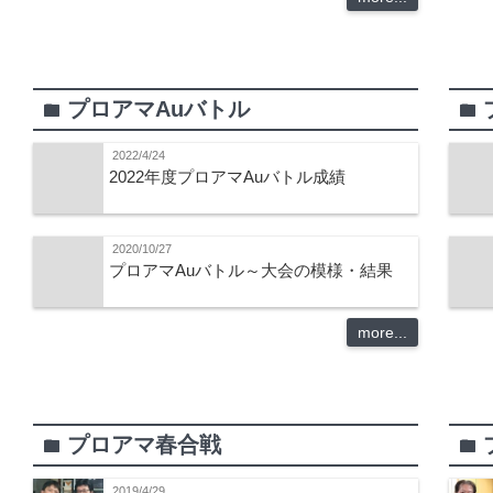
プロアマAuバトル
folder
folder
2022/4/24
2022年度プロアマAuバトル成績
2020/10/27
プロアマAuバトル～大会の模様・結果
more...
プロアマ春合戦
folder
folder
2019/4/29