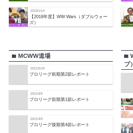
2019/1/14
【2018年度】WW Wars（ダブルウォー
ズ）
MCWW道場
folder
folder
プ
2021/5/19
プロリーグ前期第2節レポート
2021/4/5
プロリーグ前期第1節レポート
2021/4/5
プロリーグ後期第4節レポート