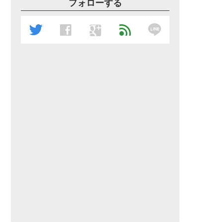
フォローする
line
twitter
facebook
google
feed