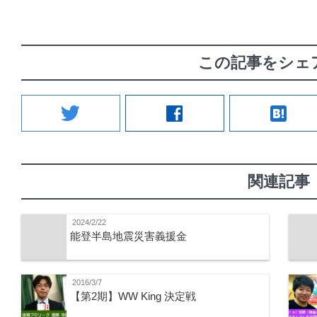
この記事をシェ
twitter
facebook
hatenabookmark
関連記事
2024/2/22
能登半島地震災害義援金
2016/3/7
【第2期】WW King 決定戦