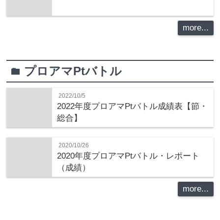
more...
プロアマPtバトル
folder
2022/10/5
2022年度プロアマPtバトル成績表【節・
総合】
2020/10/26
2020年度プロアマPtバトル・レポート
（成績）
more...