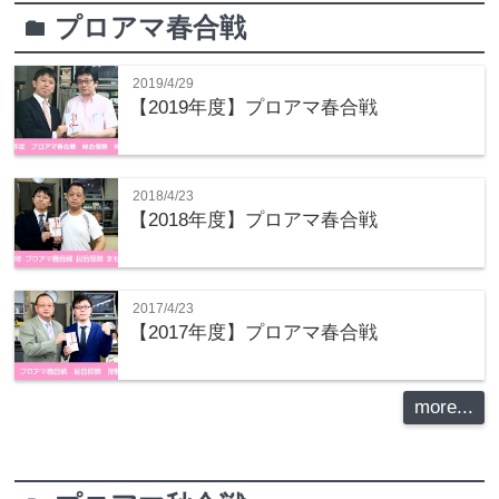
プロアマ春合戦
folder
2019/4/29
【2019年度】プロアマ春合戦
2018/4/23
【2018年度】プロアマ春合戦
2017/4/23
【2017年度】プロアマ春合戦
more...