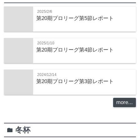
2025/2/6
第20期プロリーグ第5節レポート
2025/1/10
第20期プロリーグ第4節レポート
2024/12/14
第20期プロリーグ第3節レポート
more...
冬杯
folder