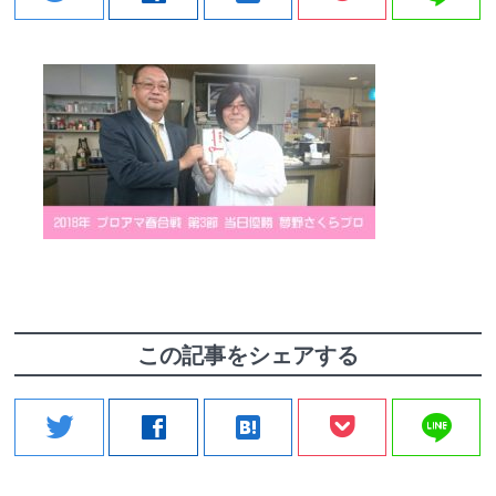
この記事をシェアする
line
twitter
facebook
hatenabookmark