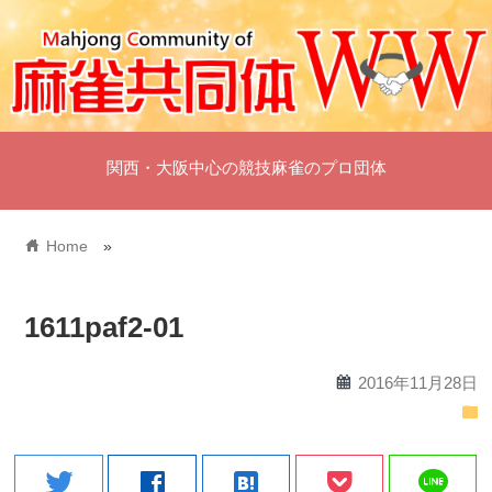
関西・大阪中心の競技麻雀のプロ団体
home
Home
»
1611paf2-01
calendar
2016年11月28日
folder
line
twitter
facebook
hatenabookmark