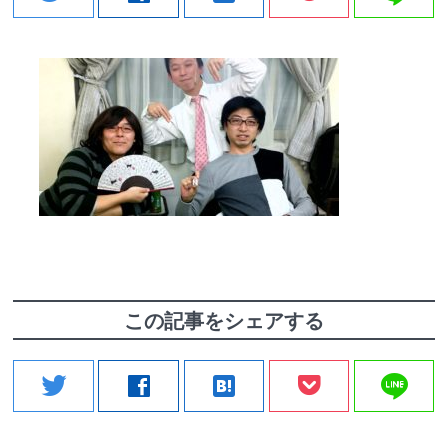
この記事をシェアする
line
twitter
facebook
hatenabookmark