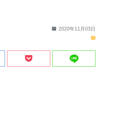
calendar
2020年11月03日
folder
line