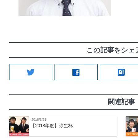
この記事をシェ
twitter
facebook
hatenabookmark
関連記事
2018/3/21
【2018年度】弥生杯