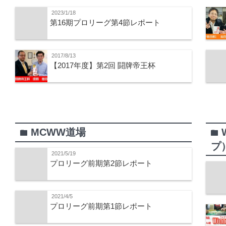
2023/1/18
第16期プロリーグ第4節レポート
2017/8/13
【2017年度】第2回 闘牌帝王杯
MCWW道場
folder
folder
プ
2021/5/19
プロリーグ前期第2節レポート
2021/4/5
プロリーグ前期第1節レポート