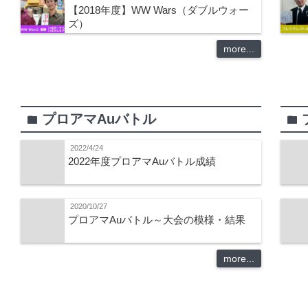
【2018年度】WW Wars（ダブルウォー
ズ）
more...
プロアマAuバトル
folder
folder
2022/4/24
2022年度プロアマAuバトル成績
2020/10/27
プロアマAuバトル～大会の模様・結果
more...