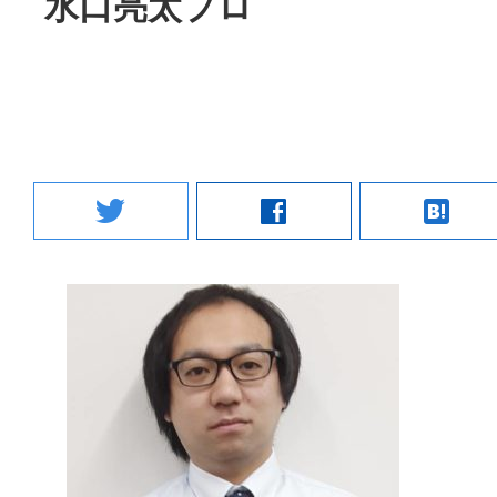
水口亮太プロ
twitter
facebook
hatenabookmark