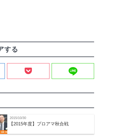
アする
line
2015/10/30
【2015年度】プロアマ秋合戦