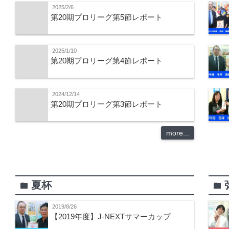
2025/2/6
第20期プロリーグ第5節レポート
2025/1/10
第20期プロリーグ第4節レポート
2024/12/14
第20期プロリーグ第3節レポート
more...
夏杯
folder
folder
2019/8/26
【2019年度】J-NEXTサマーカップ