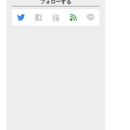
フォローする
line
twitter
facebook
google
feed