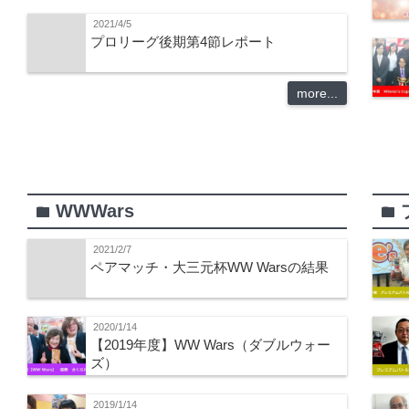
2021/4/5
プロリーグ後期第4節レポート
more...
WWWars
folder
folder
2021/2/7
ペアマッチ・大三元杯WW Warsの結果
2020/1/14
【2019年度】WW Wars（ダブルウォー
ズ）
2019/1/14