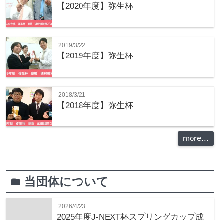
【2020年度】弥生杯
2019/3/22
【2019年度】弥生杯
2018/3/21
【2018年度】弥生杯
more...
当団体について
folder
2026/4/23
2025年度J-NEXT杯スプリングカップ成