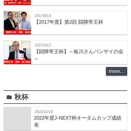
2017/8/13
【2017年度】第2回 闘牌帝王杯
2017/3/12
【闘牌帝王杯】～板川さんバンザイの会
～
more...
秋杯
folder
2022/11/18
2022年度J-NEXT杯オータムカップ成績
表