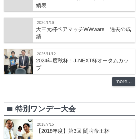
績表
2026/1/16
大三元杯ペアマッチWWwars 過去の成
績
2025/11/12
2024年度秋杯：J-NEXT杯オータムカッ
プ
more...
特別ワンデー大会
folder
2018/7/15
【2018年度】第3回 闘牌帝王杯