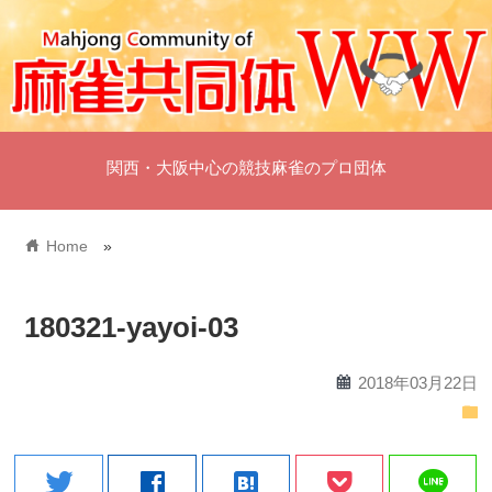
関西・大阪中心の競技麻雀のプロ団体
home
Home
»
180321-yayoi-03
calendar
2018年03月22日
folder
line
twitter
facebook
hatenabookmark