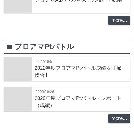
プロアマAuバトル～大会の模様・結果
more...
プロアマPtバトル
folder
2022/10/5
2022年度プロアマPtバトル成績表【節・
総合】
2020/10/26
2020年度プロアマPtバトル・レポート
（成績）
more...