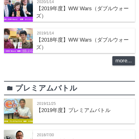
2020/1/14
【2019年度】WW Wars（ダブルウォー
ズ）
2019/1/14
【2018年度】WW Wars（ダブルウォー
ズ）
more...
プレミアムバトル
folder
2019/11/25
【2019年度】プレミアムバトル
2018/7/30