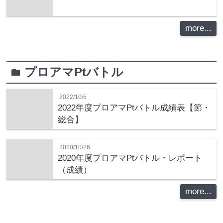
more...
プロアマPtバトル
folder
2022/10/5
2022年度プロアマPtバトル成績表【節・
総合】
2020/10/26
2020年度プロアマPtバトル・レポート
（成績）
more...