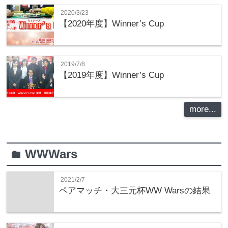
2020/3/23
【2020年度】Winner’s Cup
2019/7/8
【2019年度】Winner’s Cup
more...
WWWars
folder
2021/2/7
ペアマッチ・大三元杯WW Warsの結果