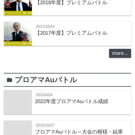
【2018年度】プレミアムバトル
2017/10/14
【2017年度】プレミアムバトル
more...
プロアマAuバトル
folder
2022/4/24
2022年度プロアマAuバトル成績
2020/10/27
プロアマAuバトル～大会の模様・結果