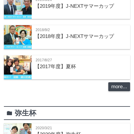
【2019年度】J-NEXTサマーカップ
2018/9/2
【2018年度】J-NEXTサマーカップ
2017/8/27
【2017年度】夏杯
more...
弥生杯
folder
2020/3/21