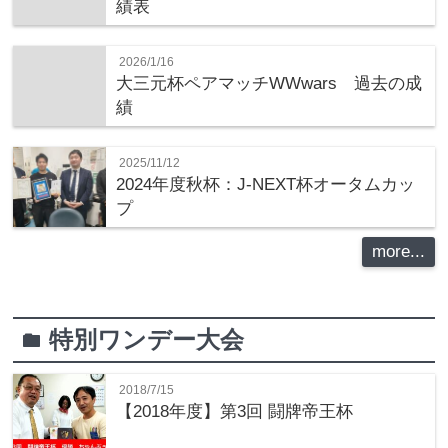
績表
2026/1/16
大三元杯ペアマッチWWwars 過去の成
績
2025/11/12
2024年度秋杯：J-NEXT杯オータムカッ
プ
more...
特別ワンデー大会
folder
2018/7/15
【2018年度】第3回 闘牌帝王杯