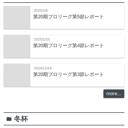
2025/2/6
第20期プロリーグ第5節レポート
2025/1/10
第20期プロリーグ第4節レポート
2024/12/14
第20期プロリーグ第3節レポート
more...
冬杯
folder