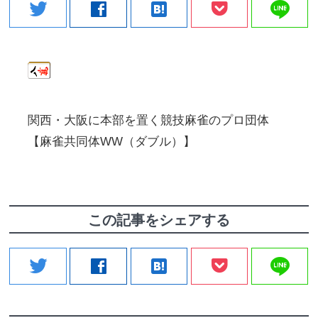
line
twitter
facebook
hatenabookmark
関西・大阪に本部を置く競技麻雀のプロ団体
【麻雀共同体WW（ダブル）】
この記事をシェアする
line
twitter
facebook
hatenabookmark