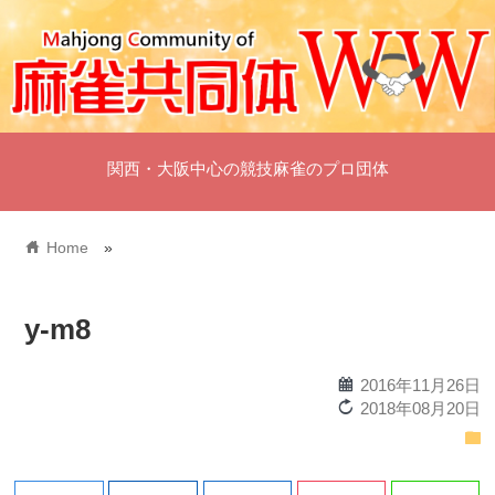
関西・大阪中心の競技麻雀のプロ団体
home
Home
»
y-m8
calendar
2016年11月26日
reload
2018年08月20日
folder