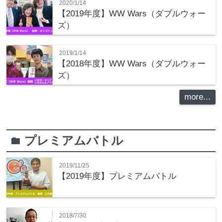
2020/1/14
【2019年度】WW Wars（ダブルウォー
ズ）
2019/1/14
【2018年度】WW Wars（ダブルウォー
ズ）
more...
プレミアムバトル
folder
2019/11/25
【2019年度】プレミアムバトル
2018/7/30