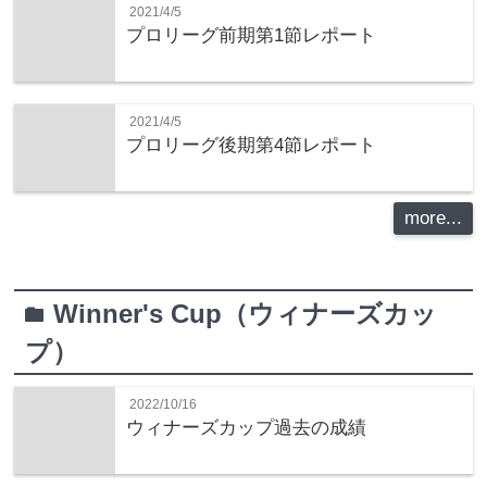
2021/4/5
プロリーグ前期第1節レポート
2021/4/5
プロリーグ後期第4節レポート
more...
Winner's Cup（ウィナーズカッ
folder
プ）
2022/10/16
ウィナーズカップ過去の成績