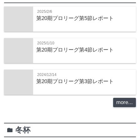
2025/2/6
第20期プロリーグ第5節レポート
2025/1/10
第20期プロリーグ第4節レポート
2024/12/14
第20期プロリーグ第3節レポート
more...
冬杯
folder