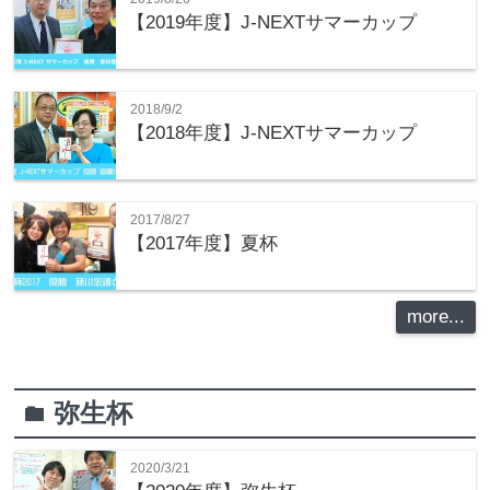
【2019年度】J-NEXTサマーカップ
2018/9/2
【2018年度】J-NEXTサマーカップ
2017/8/27
【2017年度】夏杯
more...
弥生杯
folder
2020/3/21