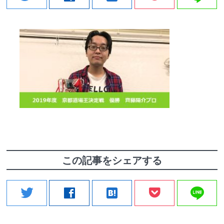
この記事をシェアする
line
twitter
facebook
hatenabookmark