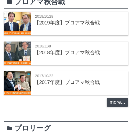
プロアマ秋合戦
folder
2019/10/28
【2019年度】プロアマ秋合戦
2018/11/8
【2018年度】プロアマ秋合戦
2017/10/22
【2017年度】プロアマ秋合戦
more...
プロリーグ
folder