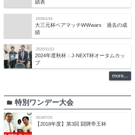
績表
2026/1/16
大三元杯ペアマッチWWwars 過去の成
績
2025/11/12
2024年度秋杯：J-NEXT杯オータムカッ
プ
more...
特別ワンデー大会
folder
2018/7/15
【2018年度】第3回 闘牌帝王杯