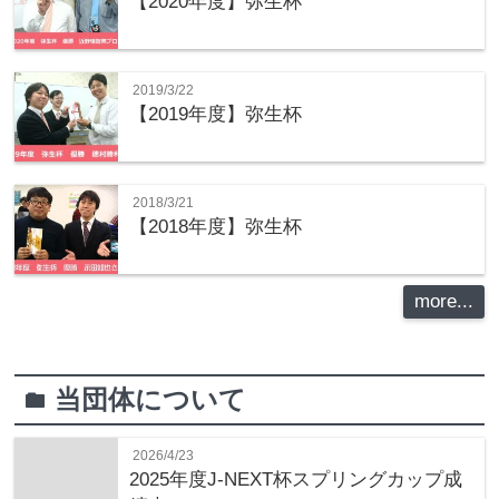
【2020年度】弥生杯
2019/3/22
【2019年度】弥生杯
2018/3/21
【2018年度】弥生杯
more...
当団体について
folder
2026/4/23
2025年度J-NEXT杯スプリングカップ成