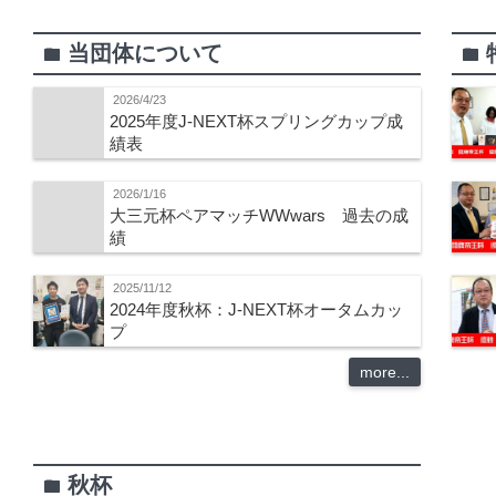
当団体について
folder
folder
2026/4/23
2025年度J-NEXT杯スプリングカップ成
績表
2026/1/16
大三元杯ペアマッチWWwars 過去の成
績
2025/11/12
2024年度秋杯：J-NEXT杯オータムカッ
プ
more...
秋杯
folder