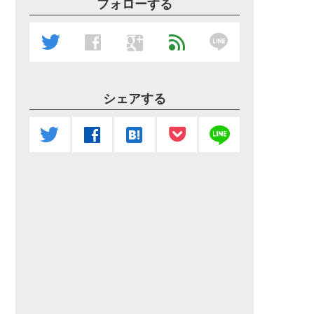
フォローする
line
twitter
facebook
google
feed
シェアする
line
twitter
facebook
hatenabookmark