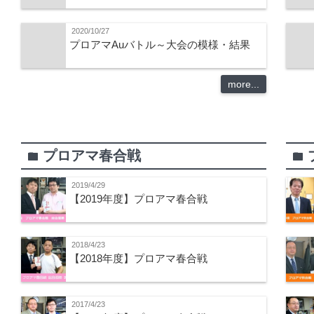
2020/10/27
プロアマAuバトル～大会の模様・結果
more...
プロアマ春合戦
folder
folder
2019/4/29
【2019年度】プロアマ春合戦
2018/4/23
【2018年度】プロアマ春合戦
2017/4/23