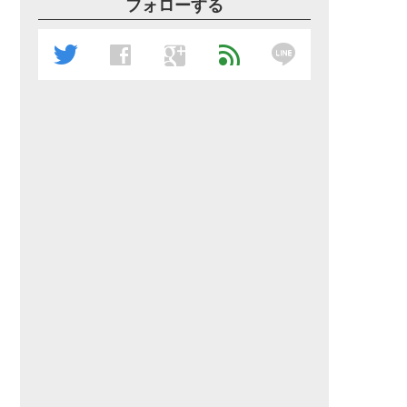
フォローする
line
twitter
facebook
google
feed