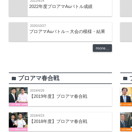
2022/4/24
2022年度プロアマAuバトル成績
2020/10/27
プロアマAuバトル～大会の模様・結果
more...
プロアマ春合戦
folder
folder
2019/4/29
【2019年度】プロアマ春合戦
2018/4/23
【2018年度】プロアマ春合戦