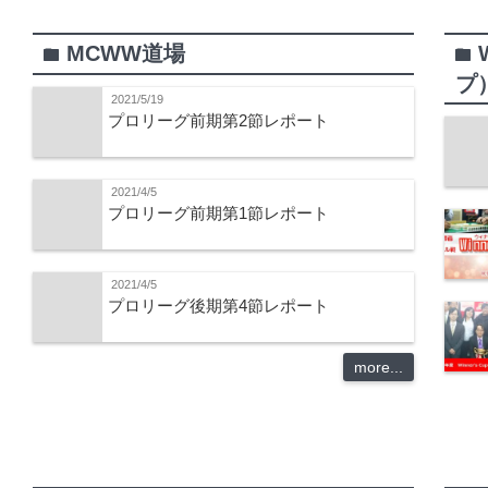
MCWW道場
folder
folder
プ
2021/5/19
プロリーグ前期第2節レポート
2021/4/5
プロリーグ前期第1節レポート
2021/4/5
プロリーグ後期第4節レポート
more...