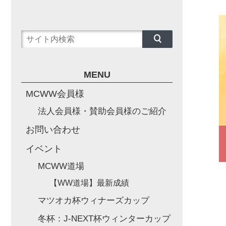
MENU
MCWW会員様
法人会員様・賛助会員様のご紹介
お問い合わせ
イベント
MCWW道場
【WW道場】最新成績
マツオカ杯ウィナーズカップ
冬杯：J-NEXT杯ウィンターカップ