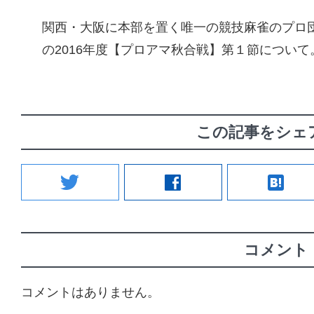
関西・大阪に本部を置く唯一の競技麻雀のプロ
の2016年度【プロアマ秋合戦】第１節について
この記事をシェ
twitter
facebook
hatenabookmark
コメント
コメントはありません。