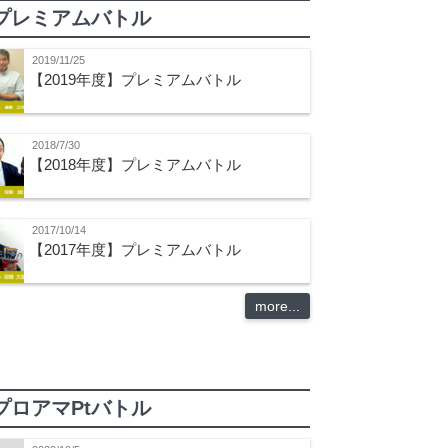
プレミアムバトル
2019/11/25
【2019年度】プレミアムバトル
2018/7/30
【2018年度】プレミアムバトル
2017/10/14
【2017年度】プレミアムバトル
more...
プロアマPtバトル