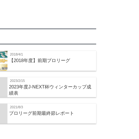
2018/4/1
【2018年度】前期プロリーグ
2023/2/15
2023年度J-NEXT杯ウィンターカップ成
績表
2021/8/3
プロリーグ前期最終節レポート