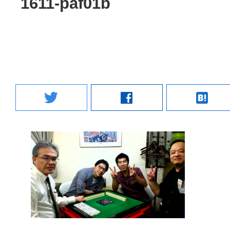
1611-paf01b
twitter
facebook
hatenabookmark