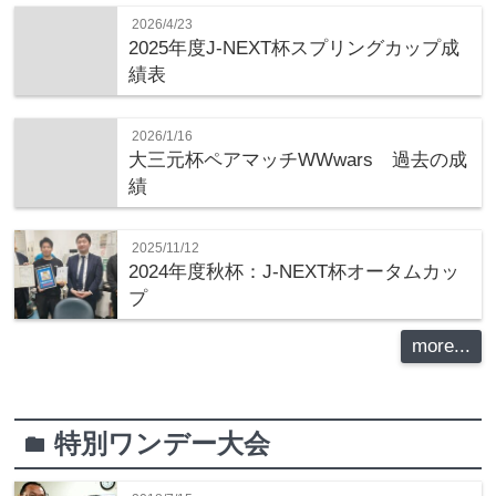
2026/4/23
2025年度J-NEXT杯スプリングカップ成
績表
2026/1/16
大三元杯ペアマッチWWwars 過去の成
績
2025/11/12
2024年度秋杯：J-NEXT杯オータムカッ
プ
more...
特別ワンデー大会
folder