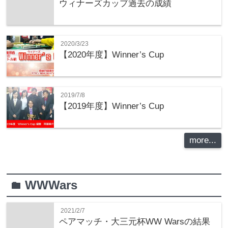
ウィナーズカップ過去の成績
2020/3/23
【2020年度】Winner’s Cup
2019/7/8
【2019年度】Winner’s Cup
more...
WWWars
folder
2021/2/7
ペアマッチ・大三元杯WW Warsの結果