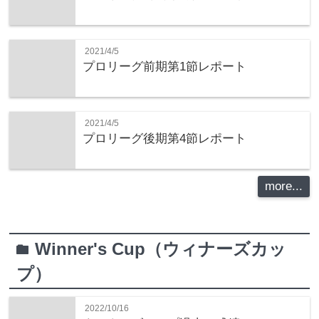
2021/4/5
プロリーグ前期第1節レポート
2021/4/5
プロリーグ後期第4節レポート
more...
Winner's Cup（ウィナーズカッ
folder
プ）
2022/10/16