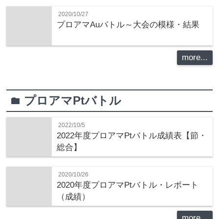
2020/10/27
プロアマAuバトル～大会の模様・結果
more...
プロアマPtバトル
folder
2022/10/5
2022年度プロアマPtバトル成績表【節・
総合】
2020/10/26
2020年度プロアマPtバトル・レポート
（成績）
more...