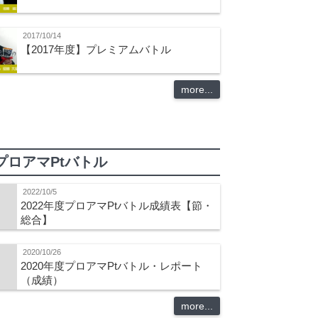
2017/10/14
【2017年度】プレミアムバトル
more...
プロアマPtバトル
2022/10/5
2022年度プロアマPtバトル成績表【節・
総合】
2020/10/26
2020年度プロアマPtバトル・レポート
（成績）
more...