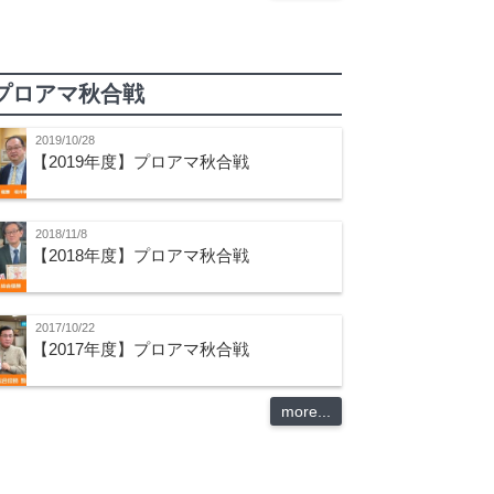
プロアマ秋合戦
2019/10/28
【2019年度】プロアマ秋合戦
2018/11/8
【2018年度】プロアマ秋合戦
2017/10/22
【2017年度】プロアマ秋合戦
more...