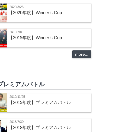
2020/3/23
【2020年度】Winner’s Cup
2019/7/8
【2019年度】Winner’s Cup
more...
プレミアムバトル
2019/11/25
【2019年度】プレミアムバトル
2018/7/30
【2018年度】プレミアムバトル