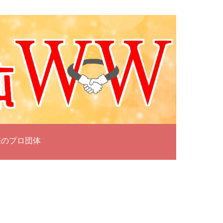
雀のプロ団体