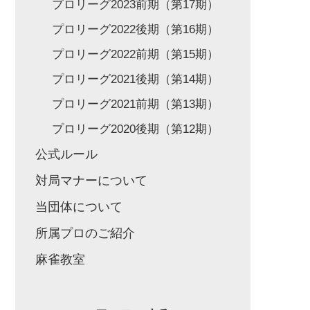
プロリーグ2023前期（第17期）
プロリーグ2022後期（第16期）
プロリーグ2022前期（第15期）
プロリーグ2021後期（第14期）
プロリーグ2021前期（第13期）
プロリーグ2020後期（第12期）
公式ルール
対局マナーについて
当団体について
所属プロのご紹介
麻雀教室