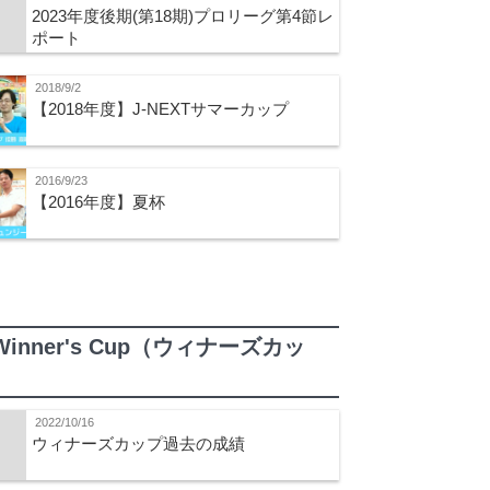
2023年度後期(第18期)プロリーグ第4節レ
ポート
2018/9/2
【2018年度】J-NEXTサマーカップ
2016/9/23
【2016年度】夏杯
Winner's Cup（ウィナーズカッ
）
2022/10/16
ウィナーズカップ過去の成績