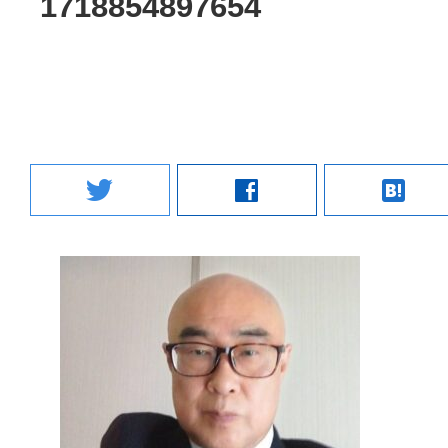
1718854897654
twitter
facebook
hatenabookmark