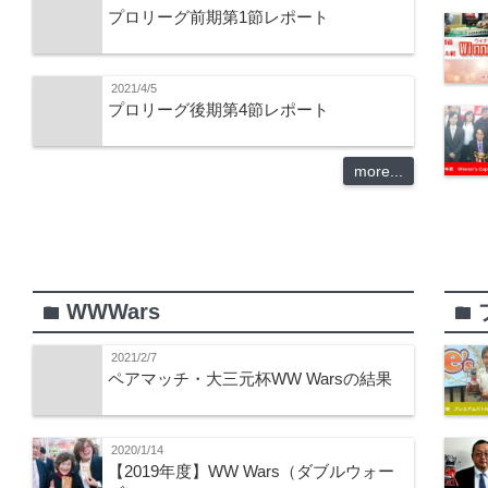
プロリーグ前期第1節レポート
2021/4/5
プロリーグ後期第4節レポート
more...
WWWars
folder
folder
2021/2/7
ペアマッチ・大三元杯WW Warsの結果
2020/1/14
【2019年度】WW Wars（ダブルウォー