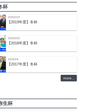
冬杯
2020/2/24
【2019年度】冬杯
2019/3/10
【2018年度】冬杯
2018/3/4
【2017年度】冬杯
more...
弥生杯